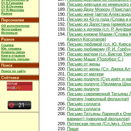
От Е.Гиршева
Письмо девушки из немецкого п
От В.Окунева
Письмо Деду Морозу (Прислал
От Я.Фролова
Разное
Письмо жене (автор Александр
Письмо из 43-го года (Слова 
Персоналии
Письмо из Дагестана (армейска
Об исполнителях
Письмо к дочери (сл. Р. Ануфр
Фотографии
Интервью
Письмо княжне Марии (Слова 
Кирилл Косолапов)
Разное
Письмо любимой (сл. Ю. Кирса
Ссылки
Письмо любимому (Р. И. Горбу
Юр. справка
Комната смеха
Письмо матери (сл. Виктор Тре
Книга отзывов
Письмо Маше (Подобед С.)
Написать письмо
Письмо от жены
Поиск
Письмо от жены (Сл. Джека Алта
Поиск по сайту
Письмо от матери
Счётчики
Письмо подруге (Суд идёт, и н
Письмо подруге (Людмила Шки
Письмо подруге
Письмо современной Татьяны 
Онегину (народный фольклор)
Письмо солдата
Письмо солдата
Письмо Татьяны Лариной к Оне
вариант) (народный фольклор)
Питерская песня (Сл./муз. Оле
Пиши