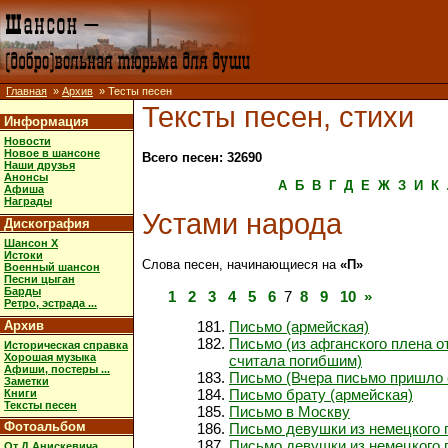
Главная
»
Архив
» Тесты песен
Тексты песен, стихи
Информация
Новости
Новое в шансоне
Всего песен: 32690
Наши друзья
Анонсы
А
Б
В
Г
Д
Е
Ж
З
И
К
Афиша
Награды
Устами народа
Дискография
Шансон X
Истоки
Слова песен, начинающиеся на
«П»
Военный шансон
Песни цыган
Барды
1
2
3
4
5
6
7
8
9
10
»
Ретро, эстрада ...
Архив
Письмо (армейская)
Письмо (из афганского плена от
Историческая справка
Хорошая музыка
считала погибшим)
Афиши, постеры ...
Письмо (Вчера письмо пришло 
Заметки
Письмо брату (армейская)
Книги
Тексты песен
Письмо в Москву
Фотоальбом
Письмо девушки из немецкого п
Письмо девушки из немецкого п
От Д.Анискевича