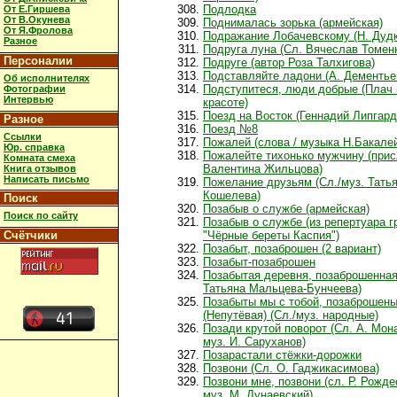
Подлодка
От Е.Гиршева
От В.Окунева
Поднималась зорька (армейская)
От Я.Фролова
Подражание Лобачевскому (Н. Дудк
Разное
Подруга луна (Сл. Вячеслав Томен
Персоналии
Подруге (автор Роза Талхигова)
Подставляйте ладони (А. Дементье
Об исполнителях
Подступитеся, люди добрые (Плач 
Фотографии
Интервью
красоте)
Поезд на Восток (Геннадий Липгард
Разное
Поезд №8
Ссылки
Пожалей (слова / музыка Н.Бакале
Юр. справка
Пожалейте тихонько мужчину (при
Комната смеха
Валентина Жильцова)
Книга отзывов
Написать письмо
Пожелание друзьям (Сл./муз. Тать
Кошелева)
Поиск
Позабыв о службе (армейская)
Поиск по сайту
Позабыв о службе (из репертуара г
Счётчики
"Чёрные береты Каспия")
Позабыт, позаброшен (2 вариант)
Позабыт-позаброшен
Позабытая деревня, позаброшенная
Татьяна Мальцева-Бунчеева)
Позабыты мы с тобой, позаброшены.
(Непутёвая) (Сл./муз. народные)
Позади крутой поворот (Сл. А. Мон
муз. И. Саруханов)
Позарастали стёжки-дорожки
Позвони (Сл. О. Гаджикасимова)
Позвони мне, позвони (сл. Р. Рожде
муз. М. Дунаевский)