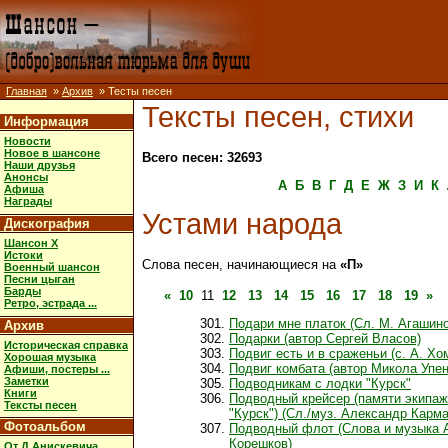
Главная
»
Архив
» Тесты песен
Тексты песен, стихи
Информация
Новости
Новое в шансоне
Всего песен: 32693
Наши друзья
Анонсы
А
Б
В
Г
Д
Е
Ж
З
И
К
Афиша
Награды
Устами народа
Дискография
Шансон X
Истоки
Слова песен, начинающиеся на
«П»
Военный шансон
Песни цыган
Барды
«
10
11
12
13
14
15
16
17
18
19
»
Ретро, эстрада ...
Подари мне платок (Сл. М. Агашино
Архив
Подарки (автор Сергей Власов)
Историческая справка
Подвиг есть и в сраженьи (с. А. Хо
Хорошая музыка
Подвиг комбата (автор Микола Упен
Афиши, постеры ...
Заметки
Подводникам с лодки "Курск"
Книги
Подводный крейсер (памяти экипа
Тексты песен
"Курск") (Сл./муз. Александр Карм
Фотоальбом
Подводный флот (Слова и музыка 
Корешков)
От Д.Анискевича