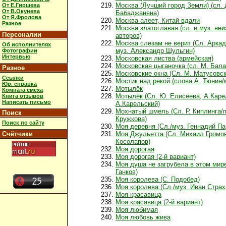
Москва (Лучший город Земли) (сл. 
От Е.Гиршева
От В.Окунева
Бабаджаняна)
От Я.Фролова
Москва алеет, Китай вдали
Разное
Москва златоглавая (сл. и муз. не
Персоналии
авторов)
Москва слезам не верит (Сл. Арка
Об исполнителях
муз. Александр Шульгин)
Фотографии
Интервью
Московская листва (армейская)
Московская цыганочка (сл. М. Бал
Разное
Московские окна (Сл. М. Матусовск
Ссылки
Мостик над рекой (слова А. Тюнин/м
Юр. справка
Мотылёк
Комната смеха
Мотылёк (Сл. Ю. Елисеева, А.Каре
Книга отзывов
Написать письмо
А.Карельский)
Мохнатый шмель (Сл. Р. Киплинга/п
Поиск
Кружкова)
Поиск по сайту
Моя деревня (Сл./муз. Геннадий Па
Счётчики
Моя Джульетта (Сл. Михаил Громов
Косолапов)
Моя дорогая
Моя дорогая (2-й вариант)
Моя душа не загрубела в этом мире
Ганков)
Моя королева (С. Подобед)
Моя королева (Сл./муз. Иван Страх
Моя красавица
Моя красавица (2-й вариант)
Моя любимая
Моя любовь жива