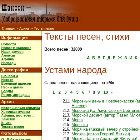
Главная
»
Архив
» Тесты песен
Тексты песен, стихи
Информация
Новости
Новое в шансоне
Всего песен: 32690
Наши друзья
Анонсы
А
Б
В
Г
Д
Е
Ж
З
И
К
Афиша
Награды
Устами народа
Дискография
Шансон X
Истоки
Слова песен, начинающиеся на
«М»
Военный шансон
Песни цыган
Барды
1
2
3
4
5
6
7
8
9
10
»
Ретро, эстрада ...
Морозный день в Новочеркасске (а
Архив
Евсеев)
Историческая справка
Морошка (Сл./муз. Сергей Войтенко
Хорошая музыка
Морской десант (автор Павел Млют
Афиши, постеры ...
Заметки
Моряк
Книги
Морячка
Тексты песен
Морячка (Каждый вечер у стройной 
Фотоальбом
Москва (автор Георгий Вяткин)
Москва (автор Анатолий Жигулин)
От Д.Анискевича