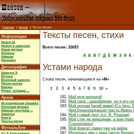
Главная
»
Архив
» Тесты песен
Тексты песен, стихи
Информация
Новости
Новое в шансоне
Всего песен: 32693
Наши друзья
Анонсы
А
Б
В
Г
Д
Е
Ж
З
И
К
Афиша
Награды
Устами народа
Дискография
Шансон X
Истоки
Слова песен, начинающиеся на
«М»
Военный шансон
Песни цыган
Барды
1
2
3
4
5
6
7
8
9
10
»
Ретро, эстрада ...
Мой муж молодой
Архив
Мой папа - шизофреник, но я его 
Историческая справка
Мой родная (моей маме) (Сл./муз. 
Хорошая музыка
НикОленко/редакция текста Ирина 
Афиши, постеры ...
Заметки
Мой старый друг (сл. В. Розалик)
Книги
Мой стих не женщинам, а вам (при
Тексты песен
Стадниченко)
Фотоальбом
Мой фрегат давно уже на рейде
Молилась ива у реки (автор Вален
От Д.Анискевича