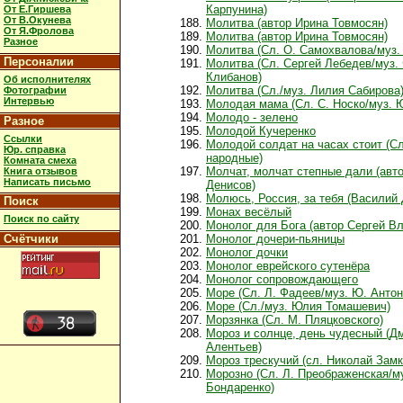
Карпунина)
От Е.Гиршева
От В.Окунева
Молитва (автор Ирина Товмосян)
От Я.Фролова
Молитва (автор Ирина Товмосян)
Разное
Молитва (Сл. О. Самохвалова/муз. 
Персоналии
Молитва (Сл. Сергей Лебедев/муз.
Клибанов)
Об исполнителях
Молитва (Сл./муз. Лилия Сабирова
Фотографии
Интервью
Молодая мама (Сл. С. Носко/муз. 
Молодо - зелено
Разное
Молодой Кучеренко
Ссылки
Молодой солдат на часах стоит (Сл
Юр. справка
народные)
Комната смеха
Молчат, молчат степные дали (авто
Книга отзывов
Написать письмо
Денисов)
Молюсь, Россия, за тебя (Василий 
Поиск
Монах весёлый
Поиск по сайту
Монолог для Бога (автор Сергей Вл
Счётчики
Монолог дочери-пьяницы
Монолог дочки
Монолог еврейского сутенёра
Монолог сопровождающего
Море (Сл. Л. Фадеев/муз. Ю. Антон
Море (Сл./муз. Юлия Томашевич)
Морзянка (Сл. М. Пляцковского)
Мороз и солнце, день чудесный (Д
Алентьев)
Мороз трескучий (сл. Николай Замк
Морозно (Сл. Л. Преображенская/му
Бондаренко)