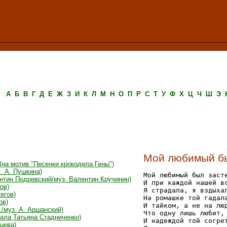
А
Б
В
Г
Д
Е
Ж
З
И
К
Л
М
Н
О
П
Р
С
Т
У
Ф
Х
Ц
Ч
Ш
Э
Мой любимый бы
на мотив "Песенки крокодила Гены")
. А. Пушкина)
Мой любимый был засте
нтин Подревский/муз. Валентин Кручинин)
И при каждой нашей вс
ов)
Я страдала, я вздыхал
егов)
На ромашке той гадала
ов)
И тайком, а не на люд
/муз. А. Аршанский)
Что одну лишь любит, 
ала Татьяна Стадниченко)
И надеждой той согрет
цева)