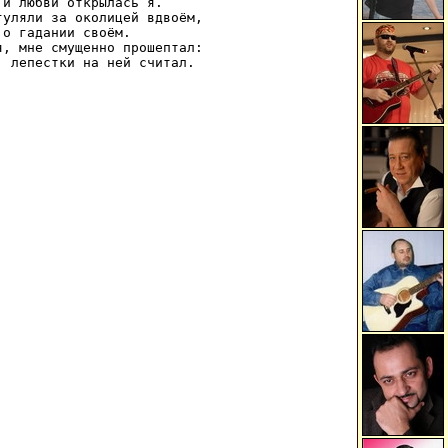
и любви открылась я. 

уляли за околицей вдвоём, 

о гадании своём. 

, мне смущенно прошептал: 

, лепестки на ней считал.