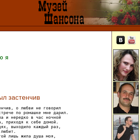
Ю
Я
л застенчив
нчив, о любви не говорил 

трече по ромашке мне дарил. 

а и нередко в час ночной 

, приходя к себе домой. 

ях, выходило каждый раз, 

любит. 

ой лишь жила душа моя, 
