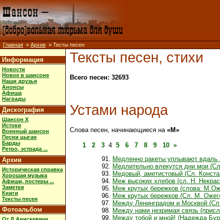
Главная
»
Архив
» Тесты песен
Тексты песен, стихи
Информация
Новости
Новое в шансоне
Всего песен: 32693
Наши друзья
Анонсы
Афиша
Награды
Устами народа
Дискография
Шансон X
Истоки
Слова песен, начинающиеся на
«М»
Военный шансон
Песни цыган
Барды
1
2
3
4
5
6
7
8
9
10
»
Ретро, эстрада ...
Медленно ракеты уплывают вдаль (
Архив
Медлительно влекутся дни мои (Сл
Историческая справка
Медовый, аметистовый (Сл. Конста
Хорошая музыка
Меж высоких хлебов (сл. Н. Некрас
Афиши, постеры ...
Заметки
Меж крутых бережков (слова: М.Ож
Книги
Меж крутых бережков (Сл. М. Ожег
Тексты песен
Между Ленинградом и Москвой (Сл.
Фотоальбом
Между нами незримая связь (присл
Между тобой и мной! (Надежда Бур
От Д.Анискевича