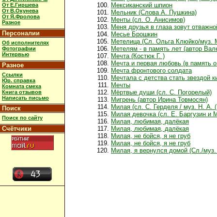
Мексиканский шпион
От Е.Гиршева
От В.Окунева
Мельник (Слова А. Пушкина)
От Я.Фролова
Менты (сл. О. Анисимов)
Разное
Меня друзья в глаза зовут отважно
Персоналии
Месье Брошкин
Метелица (Сл. Ольга Клюйко/муз. 
Об исполнителях
Метелям - в память лет (автор Ва
Фотографии
Интервью
Мечта (Костюк Г. )
Мечта и первая любовь (в память 
Разное
Мечта фронтового солдата
Ссылки
Мечтала с детства стать звездой 
Юр. справка
Мечты
Комната смеха
Мёртвые души (сл. С. Погорелый)
Книга отзывов
Написать письмо
Мигрень (автор Ирина Товмосян)
Милая (сл. С. Герделя / муз. Н. А. (
Поиск
Милая девочка (сл. Е. Баргузин и М
Поиск по сайту
Милая, любимая, далёкая
Счётчики
Милая, любимая, далёкая
Милая, не бойся, я не груб
Милая, не бойся, я не груб
Милая, я вернулся домой (Сл./муз