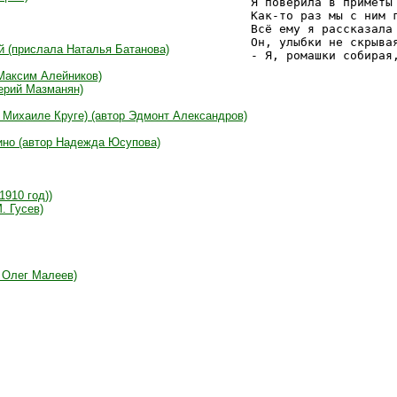
Я поверила в приметы 
Как-то раз мы с ним г
Всё ему я рассказала 
Он, улыбки не скрывая
й (прислала Наталья Батанова)
- Я, ромашки собирая
Максим Алейников)
лерий Мазманян)
о Михаиле Круге) (автор Эдмонт Александров)
кино (автор Надежда Юсупова)
1910 год))
. Гусев)
. Олег Малеев)