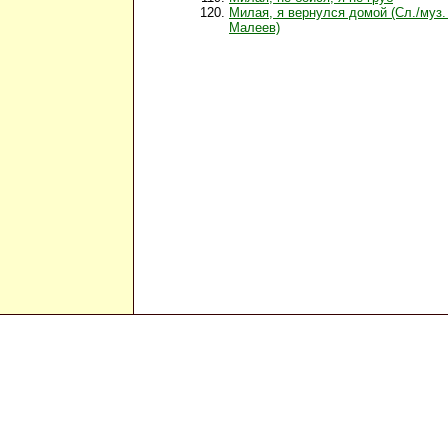
Милая, я вернулся домой (Сл./муз.
Малеев)