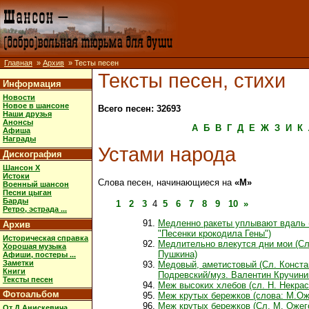
Главная
»
Архив
» Тесты песен
Тексты песен, стихи
Информация
Новости
Новое в шансоне
Всего песен: 32693
Наши друзья
Анонсы
А
Б
В
Г
Д
Е
Ж
З
И
К
Афиша
Награды
Устами народа
Дискография
Шансон X
Истоки
Слова песен, начинающиеся на
«М»
Военный шансон
Песни цыган
Барды
1
2
3
4
5
6
7
8
9
10
»
Ретро, эстрада ...
Медленно ракеты уплывают вдаль 
Архив
"Песенки крокодила Гены")
Историческая справка
Медлительно влекутся дни мои (Сл
Хорошая музыка
Пушкина)
Афиши, постеры ...
Заметки
Медовый, аметистовый (Сл. Конста
Книги
Подревский/муз. Валентин Кручини
Тексты песен
Меж высоких хлебов (сл. Н. Некрас
Фотоальбом
Меж крутых бережков (слова: М.Ож
Меж крутых бережков (Сл. М. Ожег
От Д.Анискевича