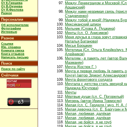
Между Ленинградом и Москвой (Сл.
От Е.Гиршева
От В.Окунева
Аршанский)
От Я.Фролова
Между нами незримая связь (присл
Разное
Стадниченко)
Персоналии
Между тобой и мной! (Надежда Бур
Мексиканский шпион
Об исполнителях
Мельник (Слова А. Пушкина)
Фотографии
Интервью
Менты (сл. О. Анисимов)
Меня друзья в глаза зовут отважно
Разное
Наталья Батанова)
Ссылки
Месье Брошкин
Юр. справка
Метелица (Сл. Ольга Клюйко/муз.
Комната смеха
Алейников)
Книга отзывов
Написать письмо
Метелям - в память лет (автор Вал
Мазманян)
Поиск
Мечта (Костюк Г. )
Поиск по сайту
Мечта и первая любовь (в память 
Счётчики
Круге) (автор Эдмонт Александров)
Мечта фронтового солдата
Мечтала с детства стать звездой к
Надежда Юсупова)
Мечты
Мёртвые души (сл. С. Погорелый)
Мигрень (автор Ирина Товмосян)
Милая (сл. С. Герделя / муз. Н. А. (
Милая девочка (сл. Е. Баргузин и М
Милая, любимая, далёкая
Милая, любимая, далёкая
Милая, не бойся, я не груб
Милая, не бойся, я не груб