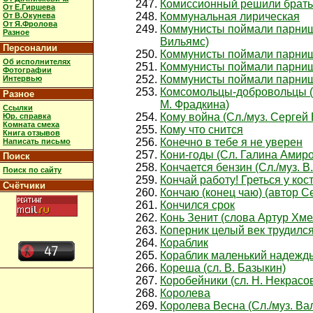
Комиссионный решили брать 
От Е.Гиршева
Коммунальная лирическая
От В.Окунева
От Я.Фролова
Коммунисты поймали парниш
Разное
Вильямс)
Персоналии
Коммунисты поймали парнишк
Об исполнителях
Коммунисты поймали парнишк
Фотографии
Коммунисты поймали парнишк
Интервью
Комсомольцы-добровольцы (С
Разное
М. Фрадкина)
Ссылки
Кому война (Сл./муз. Сергей
Юр. справка
Комната смеха
Кому что снится
Книга отзывов
Конечно в тебе я не уверен
Написать письмо
Кони-годы (Сл. Галина Амиро
Поиск
Кончается бензин (Сл./муз. В
Поиск по сайту
Кончай работу! Греться у кос
Счётчики
Кончаю (конец чаю) (автор С
Кончился срок
Конь Зенит (слова Артур Хме
Коперник целый век трудилс
Кораблик
Кораблик маленький надежд
Кореша (сл. В. Базыкин)
Коробейники (сл. Н. Некрасо
Королева
Королева Весна (Сл./муз. Ва