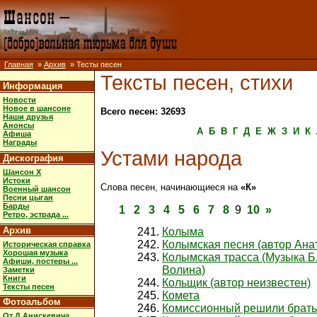
Главная
»
Архив
» Тесты песен
Тексты песен, стихи
Информация
Новости
Новое в шансоне
Всего песен: 32693
Наши друзья
Анонсы
А
Б
В
Г
Д
Е
Ж
З
И
К
Афиша
Награды
Устами народа
Дискография
Шансон X
Истоки
Слова песен, начинающиеся на
«К»
Военный шансон
Песни цыган
Барды
1
2
3
4
5
6
7
8
9
10
»
Ретро, эстрада ...
Архив
Колыма
Колымская песня (автор Ана
Историческая справка
Хорошая музыка
Колымская трасса (Музыка Б
Афиши, постеры ...
Волина)
Заметки
Книги
Кольщик (автор неизвестен)
Тексты песен
Комета
Фотоальбом
Комиссионный решили брать
От Д.Анискевича