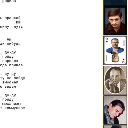
 родила

ы прачкой

       Dm

пину гнуть

   Am

ак-нибудь

, ду-ду

 пойду

 паровоз

юда привёз

, ду-ду

ту не пойду

 аммонал

о видал

, ду-ду

 пойду

 механизм

т коммунизм