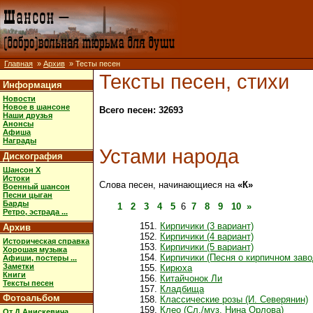
Главная
»
Архив
» Тесты песен
Тексты песен, стихи
Информация
Новости
Новое в шансоне
Всего песен: 32693
Наши друзья
Анонсы
Афиша
Награды
Устами народа
Дискография
Шансон X
Истоки
Слова песен, начинающиеся на
«К»
Военный шансон
Песни цыган
Барды
1
2
3
4
5
6
7
8
9
10
»
Ретро, эстрада ...
Кирпичики (3 вариант)
Архив
Кирпичики (4 вариант)
Историческая справка
Кирпичики (5 вариант)
Хорошая музыка
Кирпичики (Песня о кирпичном заво
Афиши, постеры ...
Заметки
Кирюха
Книги
Китайчонок Ли
Тексты песен
Кладбища
Фотоальбом
Классические розы (И. Северянин)
Клео (Сл./муз. Нина Орлова)
От Д.Анискевича