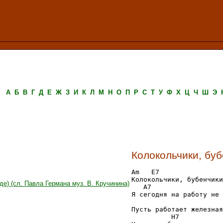
А
Б
В
Г
Д
Е
Ж
З
И
К
Л
М
Н
О
П
Р
С
Т
У
Ф
Х
Ц
Ч
Ш
Э
Колокольчики, бу
Am   E7                
Колокольчики, бубенчики
де) (сл. Павла Германа муз. В. Кручинина)
   A7                  
Я сегодня на работу не 
                       
Пусть работает железная
          H7           