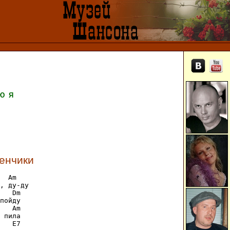
Ю
Я
бенчики
  Am

, ду-ду

   Dm

пойду

   Am

 пила

   E7
