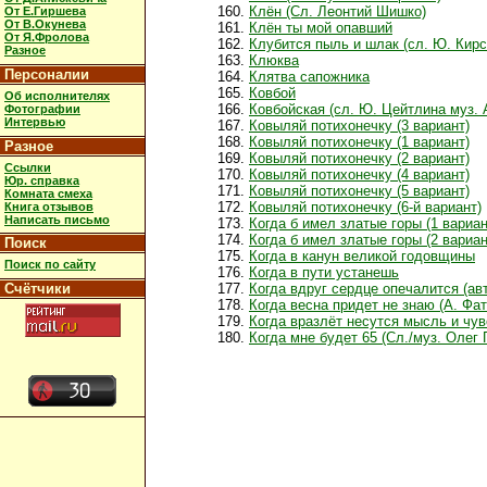
Клён (Сл. Леонтий Шишко)
От Е.Гиршева
От В.Окунева
Клён ты мой опавший
От Я.Фролова
Клубится пыль и шлак (сл. Ю. Кирс
Разное
Клюква
Персоналии
Клятва сапожника
Ковбой
Об исполнителях
Ковбойская (сл. Ю. Цейтлина муз. 
Фотографии
Интервью
Ковыляй потихонечкy (3 вариант)
Ковыляй потихонечку (1 вариант)
Разное
Ковыляй потихонечку (2 вариант)
Ссылки
Ковыляй потихонечку (4 вариант)
Юр. справка
Ковыляй потихонечку (5 вариант)
Комната смеха
Ковыляй потихонечку (6-й вариант)
Книга отзывов
Написать письмо
Когда б имел златые горы (1 вариан
Когда б имел златые горы (2 вариан
Поиск
Когда в канун великой годовщины
Поиск по сайту
Когда в пути устанешь
Счётчики
Когда вдруг сердце опечалится (ав
Когда весна придет не знаю (А. Фат
Когда вразлёт несутся мысль и чув
Когда мне будет 65 (Сл./муз. Олег 