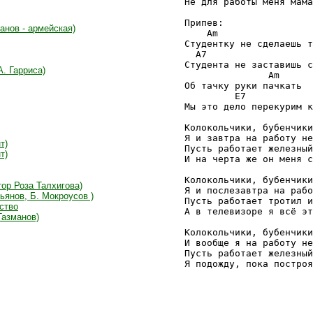
Не для работы меня мама
Припев:

анов - армейская)
    Am

Студентку не сделаешь т
  A7                   
Студента не заставишь с
А. Гарриса)
               Am

Об тачку руки пачкать

         E7            
Мы это дело перекурим к
Колокольчики, бубенчики
Я и завтра на работу не
т)
Пусть работает железный
т)
И на черта же он меня с
Колокольчики, бубенчики
тор Роза Талхигова)
Я и послезавтра на рабо
ьянов, Б. Мокроусов )
Пусть работает тротил и
ство
А в телевизоре я всё эт
Газманов)
Колокольчики, бубенчики
И вообще я на работу не
Пусть работает железный
Я подожду, пока построя