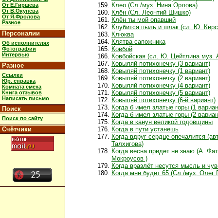
Клео (Сл./муз. Нина Орлова)
От Е.Гиршева
От В.Окунева
Клён (Сл. Леонтий Шишко)
От Я.Фролова
Клён ты мой опавший
Разное
Клубится пыль и шлак (сл. Ю. Кирс
Персоналии
Клюква
Клятва сапожника
Об исполнителях
Ковбой
Фотографии
Интервью
Ковбойская (сл. Ю. Цейтлина муз. 
Ковыляй потихонечкy (3 вариант)
Разное
Ковыляй потихонечку (1 вариант)
Ссылки
Ковыляй потихонечку (2 вариант)
Юр. справка
Ковыляй потихонечку (4 вариант)
Комната смеха
Ковыляй потихонечку (5 вариант)
Книга отзывов
Написать письмо
Ковыляй потихонечку (6-й вариант)
Когда б имел златые горы (1 вариан
Поиск
Когда б имел златые горы (2 вариан
Поиск по сайту
Когда в канун великой годовщины
Счётчики
Когда в пути устанешь
Когда вдруг сердце опечалится (ав
Талхигова)
Когда весна придет не знаю (А. Фат
Мокроусов )
Когда вразлёт несутся мысль и чув
Когда мне будет 65 (Сл./муз. Олег 