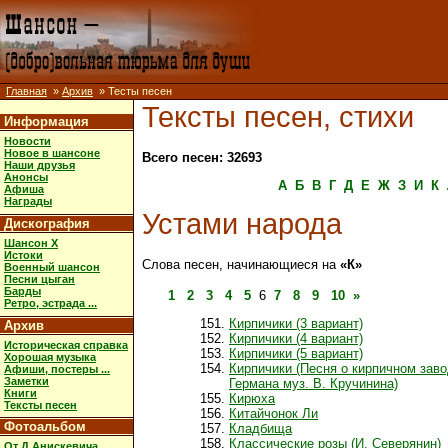
Главная
»
Архив
» Тесты песен
Тексты песен, стихи
Информация
Новости
Новое в шансоне
Всего песен: 32693
Наши друзья
Анонсы
А
Б
В
Г
Д
Е
Ж
З
И
К
Афиша
Награды
Устами народа
Дискография
Шансон X
Истоки
Слова песен, начинающиеся на
«К»
Военный шансон
Песни цыган
Барды
1
2
3
4
5
6
7
8
9
10
»
Ретро, эстрада ...
Кирпичики (3 вариант)
Архив
Кирпичики (4 вариант)
Историческая справка
Кирпичики (5 вариант)
Хорошая музыка
Кирпичики (Песня о кирпичном заво
Афиши, постеры ...
Заметки
Германа муз. В. Кручинина)
Книги
Кирюха
Тексты песен
Китайчонок Ли
Фотоальбом
Кладбища
Классические розы (И. Северянин)
От Д.Анискевича