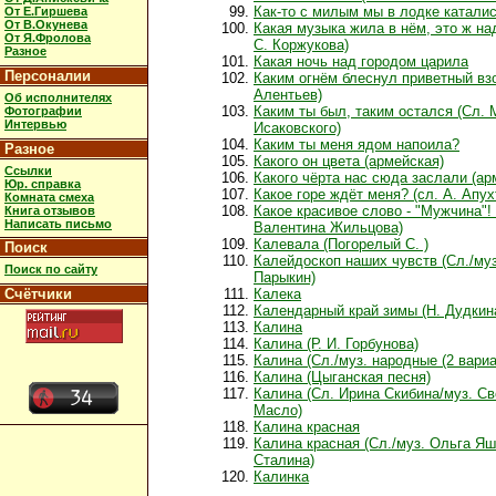
Как-то с милым мы в лодке катали
От Е.Гиршева
От В.Окунева
Какая музыка жила в нём, это ж над
От Я.Фролова
С. Коржукова)
Разное
Какая ночь над городом царила
Персоналии
Каким огнём блеснул приветный вз
Алентьев)
Об исполнителях
Каким ты был, таким остался (Сл. 
Фотографии
Интервью
Исаковского)
Каким ты меня ядом напоила?
Разное
Какого он цвета (армейская)
Ссылки
Какого чёрта нас сюда заслали (ар
Юр. справка
Какое горе ждёт меня? (сл. А. Апух
Комната смеха
Какое красивое слово - "Мужчина"!
Книга отзывов
Написать письмо
Валентина Жильцова)
Калевала (Погорелый С. )
Поиск
Калейдоскоп наших чувств (Сл./муз
Поиск по сайту
Парыкин)
Счётчики
Калека
Календарный край зимы (Н. Дудкин
Калина
Калина (Р. И. Горбунова)
Калина (Сл./муз. народные (2 вариа
Калина (Цыганская песня)
Калина (Сл. Ирина Скибина/муз. С
Масло)
Калина красная
Калина красная (Сл./муз. Ольга Яш
Сталина)
Калинка