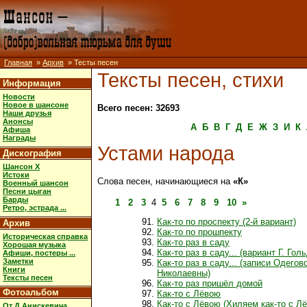
Главная
»
Архив
» Тесты песен
Тексты песен, стихи
Информация
Новости
Новое в шансоне
Всего песен: 32693
Наши друзья
Анонсы
А
Б
В
Г
Д
Е
Ж
З
И
К
Афиша
Награды
Устами народа
Дискография
Шансон X
Истоки
Слова песен, начинающиеся на
«К»
Военный шансон
Песни цыган
Барды
1
2
3
4
5
6
7
8
9
10
»
Ретро, эстрада ...
Как-то по проспекту (2-й вариант)
Архив
Как-то по прошпекту
Историческая справка
Как-то раз в саду
Хорошая музыка
Как-то раз в саду... (вариант Г. Гол
Афиши, постеры ...
Заметки
Как-то раз в саду... (записи Одего
Книги
Николаевны)
Тексты песен
Как-то раз пришёл домой
Фотоальбом
Как-то с Лёвою
Как-то с Лёвою (Хиляем как-то с Лё
От Д.Анискевича