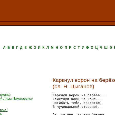
А
Б
В
Г
Д
Е
Ж
З
И
К
Л
М
Н
О
П
Р
С
Т
У
Ф
Х
Ц
Ч
Ш
Э
Каркнул ворон на берёз
(сл. Н. Цыганов)
ьдмана)
Каркнул ворон на берёзе...

вой Лиры Николаевны)
Свистнул воин на коне...

Погибать тебе, красотке,

В чужедальней стороне!..

вою )
сь
Ах, за чем, за кем бежала
