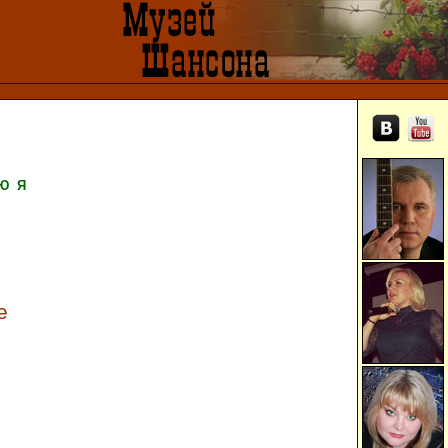
Ю
Я
е