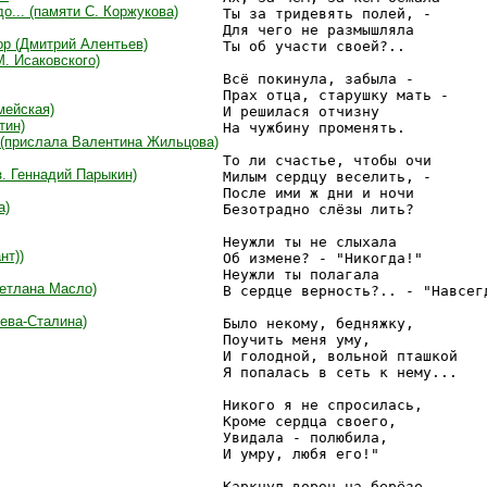
о... (памяти С. Коржукова)
Ты за тридевять полей, -

Для чего не размышляла

ор (Дмитрий Алентьев)
Ты об участи своей?..

М. Исаковского)
Всё покинула, забыла -

Прах отца, старушку мать -

мейская)
И решилася отчизну

тин)
На чужбину променять.

! (прислала Валентина Жильцова)
То ли счастье, чтобы очи

. Геннадий Парыкин)
Милым сердцу веселить, -

После ими ж дни и ночи

а)
Безотрадно слёзы лить?

Неужли ты не слыхала

нт))
Об измене? - "Никогда!"

Неужли ты полагала

ветлана Масло)
В сердце верность?.. - "Навсегд
шева-Сталина)
Было некому, бедняжку,

Поучить меня уму,

И голодной, вольной пташкой

Я попалась в сеть к нему...

Никого я не спросилась,

Кроме сердца своего,

Увидала - полюбила,

И умру, любя его!"

Каркнул ворон на берёзе...
