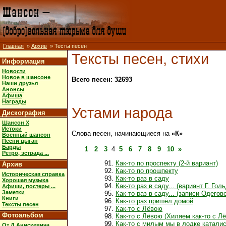
Главная
»
Архив
» Тесты песен
Тексты песен, стихи
Информация
Новости
Новое в шансоне
Всего песен: 32693
Наши друзья
Анонсы
Афиша
Награды
Устами народа
Дискография
Шансон X
Истоки
Слова песен, начинающиеся на
«К»
Военный шансон
Песни цыган
Барды
1
2
3
4
5
6
7
8
9
10
»
Ретро, эстрада ...
Как-то по проспекту (2-й вариант)
Архив
Как-то по прошпекту
Историческая справка
Как-то раз в саду
Хорошая музыка
Как-то раз в саду... (вариант Г. Гол
Афиши, постеры ...
Заметки
Как-то раз в саду... (записи Одего
Книги
Как-то раз пришёл домой
Тексты песен
Как-то с Лёвою
Фотоальбом
Как-то с Лёвою (Хиляем как-то с Лё
Как-то с милым мы в лодке катали
От Д.Анискевича