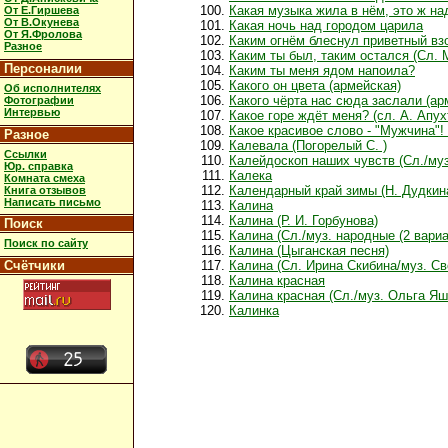
Какая музыка жила в нём, это ж над
От Е.Гиршева
От В.Окунева
Какая ночь над городом царила
От Я.Фролова
Каким огнём блеснул приветный вз
Разное
Каким ты был, таким остался (Сл. 
Персоналии
Каким ты меня ядом напоила?
Какого он цвета (армейская)
Об исполнителях
Какого чёрта нас сюда заслали (ар
Фотографии
Интервью
Какое горе ждёт меня? (сл. А. Апух
Какое красивое слово - "Мужчина"
Разное
Калевала (Погорелый С. )
Ссылки
Калейдоскоп наших чувств (Сл./муз
Юр. справка
Калека
Комната смеха
Календарный край зимы (Н. Дудкин
Книга отзывов
Написать письмо
Калина
Калина (Р. И. Горбунова)
Поиск
Калина (Сл./муз. народные (2 вариа
Поиск по сайту
Калина (Цыганская песня)
Счётчики
Калина (Сл. Ирина Скибина/муз. С
Калина красная
Калина красная (Сл./муз. Ольга Я
Калинка