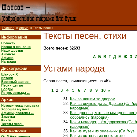
Главная
»
Архив
» Тесты песен
Тексты песен, стихи
Информация
Новости
Новое в шансоне
Всего песен: 32693
Наши друзья
Анонсы
А
Б
В
Г
Д
Е
Ж
З
Афиша
Награды
Устами народа
Дискография
Шансон X
Истоки
Слова песен, начинающиеся на
«К»
Военный шансон
Песни цыган
Барды
1
2
3
4
5
6
7
8
9
10
»
Ретро, эстрада ...
Как за нашим за двором
Архив
Как за речкою да за Дарьею (Сл./м
Историческая справка
народные)
Хорошая музыка
Как здоpово, что все мы здесь сег
Афиши, постеры ...
Заметки
собpались (пародия)
Книги
Как и молодец шёл дорожкою (Сл./
Тексты песен
народные)
Фотоальбом
Как из лузей из зелёныих (Сл./муз.
Как из острова из проклятого
От Д.Анискевича