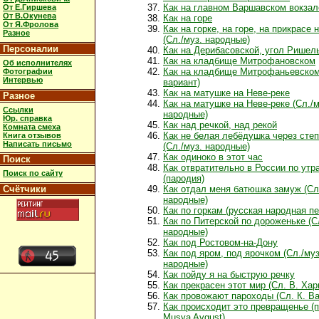
Как на главном Варшавском вокзал
От Е.Гиршева
От В.Окунева
Как на горе
От Я.Фролова
Как на горке, на горе, на прикрасе 
Разное
(Сл./муз. народные)
Персоналии
Как на Дерибасовской, угол Ришел
Как на кладбище Митрофановском
Об исполнителях
Как на кладбище Митрофаньевском
Фотографии
Интервью
вариант)
Как на матушке на Неве-реке
Разное
Как на матушке на Неве-реке (Сл./м
Ссылки
народные)
Юр. справка
Как над речкой, над рекой
Комната смеха
Как не белая лебёдушка через степ
Книга отзывов
Написать письмо
(Сл./муз. народные)
Как одиноко в этот час
Поиск
Как отвратительно в России по утр
Поиск по сайту
(пародия)
Счётчики
Как отдал меня батюшка замуж (Сл
народные)
Как по горкам (русская народная пе
Как по Питерской по дороженьке (С
народные)
Как под Ростовом-на-Дону
Как под яром, под ярочком (Сл./муз
народные)
Как пойду я на быструю речку
Как прекрасен этот мир (Сл. В. Хар
Как провожают пароходы (Сл. К. В
Как происходит это превращенье (
Musya Avgust)