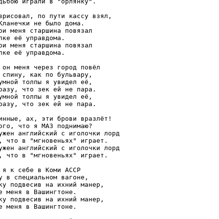
дьбою играли в "орлянку".

зрисовал, по пути кассу взял,

Кланечки не было дома.

ри меня старшина повязал

лке её управдома.

ри меня старшина повязал

лке её управдома.

 он меня через город повёл

 спину, как по бульвару,

умной толпы я увидел её,

разу, что зек ей не пара.

умной толпы я увидел её,

разу, что зек ей не пара.

инные, ах, эти брови вразлёт!

ого, что я МАЗ поднимаю?

ужен английский с иголочки лорд

, что в "мгновеньях" играет.

ужен английский с иголочки лорд

, что в "мгновеньях" играет.

 я к себе в Коми АССР

у в специальном вагоне,

ку подвесив на ихний манер,

е меня в Вашингтоне.

ку подвесив на ихний манер,

е меня в Вашингтоне.
