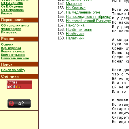
Мы с су
От Е.Гиршева
Мышонок
От В.Окунева
На Колыме
Ноги ра
От Я.Фролова
На медленном огне
Разное
Только 
На последнюю пятёрочку
И у две
Персоналии
На самой южной Ривьере
По нако
Наколочка
Об исполнителях
И у две
Фотографии
Налётчик Беня
По нако
Интервью
Налётчики
Налётчики
Разное
А когда
Руки за
Ссылки
Юр. справка
Среди ш
Комната смеха
Понял с
Книга отзывов
Среди ш
Написать письмо
Понял с
Поиск
Ноги дл
Поиск по сайту
Что с т
Счётчики
Ей же н
Или тот
Ей же н
Или тот
И пошёл
По этап
Сигарет
Не ищит
Сигарет
Не ищит