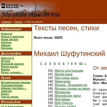
Главная
»
Архив
» Тексты песен
Тексты песен, стихи
Информация
Новости
Новое в шансоне
Всего песен: 32693
Наши друзья
Анонсы
Афиша
Награды
Михаил Шуфутинский
Дискография
Шансон X
Истоки
1
2
3
4
5
6
7
8
9
10
»
Военный шансон
От зв
Песни цыган
Барды
Мечта хрустальная
Ретро, эстрада ...
Милая жена
Слова: А
Архив
Мне очень жаль
Музыка: 
Море-море
Историческая справка
Исп.: М
Москва - Владивосток
Хорошая музыка
Афиши, постеры ...
Москва слезам не верит
От звон
Заметки
Москвичка
Отмотал
Книги
Московское такси
Снег щи
Тексты песен
Моя жизнь
Мы с су
Фотоальбом
Моя Одесса
Снег щи
Музыка любви
От Д.Анискевича