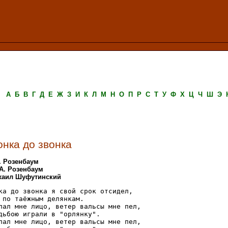
А
Б
В
Г
Д
Е
Ж
З
И
К
Л
М
Н
О
П
Р
С
Т
У
Ф
Х
Ц
Ч
Ш
Э
онка до звонка
. Розенбаум
А. Розенбаум
ихаил Шуфутинский
ка до звонка я свой срок отсидел,

 по таёжным делянкам.

пал мне лицо, ветер вальсы мне пел,

дьбою играли в "орлянку".

пал мне лицо, ветер вальсы мне пел,
