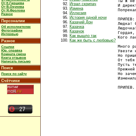
Ты ж не
От Е.Гиршева
Играл скрипач
И дирек
От В.Окунева
Измена
Попрека
От Я.Фролова
Иллюзия
Разное
История одной ночи
ПРИПЕВ: 
Персоналии
Казачий Дон
Людка! 
Казачка
Об исполнителях
Людочка
Фотографии
Казачок
Гордая,
Интервью
Как вышло так
Кого ла
Как же быть с любовью?
Разное
Много р
Ссылки
Юр. справка
Увезти 
Комната смеха
Но приш
Книга отзывов
От тебя
Написать письмо
Пусть т
Поиск
Прежней
Но заче
Поиск по сайту
Изменил
Счётчики