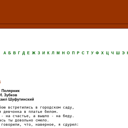
А
Б
В
Г
Д
Е
Ж
З
И
К
Л
М
Н
О
П
Р
С
Т
У
Ф
Х
Ц
Ч
Ш
Э
а
. Полярник
И. Зубков
хаил Шуфутинский
бою встретились в городском саду,

я девчонка в платье белом.

 - на счастье, а вышло - на беду.

ась ты довольно смело.

 говорили, что, наверное, я сдурел:
