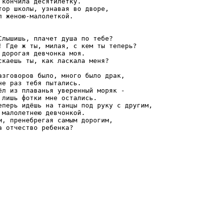
 кончила десятилетку.

тор школы, узнавая во дворе,

л женою-малолеткой.

    

Слышишь, плачет душа по тебе?

! Где ж ты, милая, с кем ты теперь?

 дорогая девчонка моя.

скаешь ты, как ласкала меня?

азговоров было, много было драк,

не раз тебя пытались.

ёл из плаванья уверенный моряк -

 лишь фотки мне остались.

еперь идёшь на танцы под руку с другим,

 малолетнею девчонкой.

м, пренебрегая самым дорогим,

а отчество ребенка?
