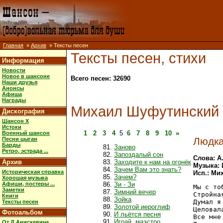
Главная
»
Архив
» Тексты песен
Тексты песен, стихи
Информация
Новости
Новое в шансоне
Всего песен: 32690
Наши друзья
Анонсы
Афиша
Награды
Михаил Шуфутинский
Дискография
Шансон X
Истоки
1
2
3
4
5
6
7
8
9
10
»
Военный шансон
Людк
Песни цыган
Барды
Заново
Ретро, эстрада ...
Запоздалый сон
Слова: А
Архив
Заходите к нам на огонёк
Музыка: 
Зачем Вам это знать?
Историческая справка
Исп.: Ми
Зачем?
Хорошая музыка
Афиши, постеры ...
Зи - Зи
Мы с то
Заметки
Зимний вечер
Стройна
Книги
Зойка
Думал я
Тексты песен
Золотой иероглиф
Целовал
Фотоальбом
И льётся песня
Все мне
Играй, маэстро
От Д.Анискевича