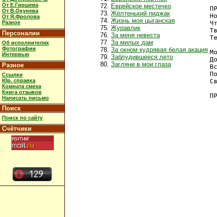
От Е.Гиршева
Еврейское местечко
ПР
От В.Окунева
Жёлтенький пиджак
Н
От Я.Фролова
Жизнь моя цыганская
Разное
Ч
Журавлик
Т
Персоналии
За меня невеста
Т
За милых дам
Об исполнителях
Фотографии
За окном кудрявая белая акация
М
Интервью
Заблудившееся лето
Д
Загляни в мои глаза
Разное
В
П
Ссылки
Юр. справка
С
Комната смеха
Книга отзывов
ПР
Написать письмо
Поиск
Поиск по сайту
Счётчики