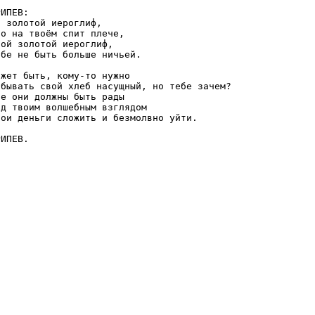
ИПЕВ: 

о золотой иероглиф,

то на твоём спит плече,

вой золотой иероглиф,

ебе не быть больше ничьей.

ожет быть, кому-то нужно

обывать свой хлеб насущный, но тебе зачем?

се они должны быть рады

од твоим волшебным взглядом

вои деньги сложить и безмолвно уйти.

ИПЕВ. 
