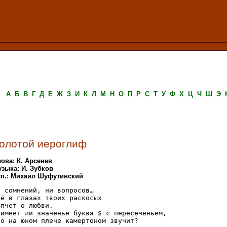
А
Б
В
Г
Д
Е
Ж
З
И
К
Л
М
Н
О
П
Р
С
Т
У
Ф
Х
Ц
Ч
Ш
Э
олотой иероглиф
ова: К. Арсенев
зыка: И. Зубков
п.: Михаил Шуфутинский
и сомнений, ни вопросов…

сё в глазах твоих раскосых

пчет о любви.

 имеет ли значенье буква $ с пересеченьем,

то на юном плече камертоном звучит?
