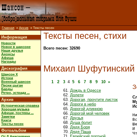
Главная
»
Архив
» Тексты песен
Тексты песен, стихи
Информация
Новости
Новое в шансоне
Всего песен: 32690
Наши друзья
Анонсы
Афиша
Награды
Михаил Шуфутинский
Дискография
Шансон X
Истоки
1
2
3
4
5
6
7
8
9
10
»
Военный шансон
З
Песни цыган
Барды
Дождь в Одессе
Ретро, эстрада ...
Долети
Сл
Архив
Дорогая, прочтите листок
Му
Дороги в небо
Историческая справка
Ис
Дорогой длинною
Хорошая музыка
Афиши, постеры ...
Дорогой мой человек
Н
Заметки
Друзья
В
Книги
Душа болит
Ше
Тексты песен
Дядя Боря
И
Фотоальбом
Дядя Паша
Ч
Еврейский портной
От Д.Анискевича