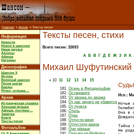
Главная
»
Архив
» Тексты песен
Тексты песен, стихи
Информация
Новости
Новое в шансоне
Всего песен: 32693
Наши друзья
Анонсы
А
Б
В
Г
Д
Е
Ж
З
И
К
Афиша
Награды
Михаил Шуфутинский
Дискография
Шансон X
Истоки
«
10
11
12
13
14
15
Военный шансон
Судь
Песни цыган
Барды
Осень в Филадельфии
Ретро, эстрада ...
Остановите
Исп.: М
Архив
От звонка до звонка
От нас ничего не убавится
Ночью 
Историческая справка
От пункта
Хорошая музыка
Полюби
Афиши, постеры ...
Отель
Она в 
Заметки
Отец
Дождал
Книги
Отпусти меня
Тексты песен
Отпустите врача
Тайна 
Фотоальбом
Очи чёрные
Не род
Пальма-де-Майорка
От Д.Анискевича