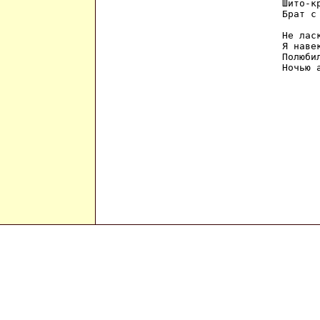
Шито-к
Брат с
Не лас
Я наве
Полюби
Ночью 