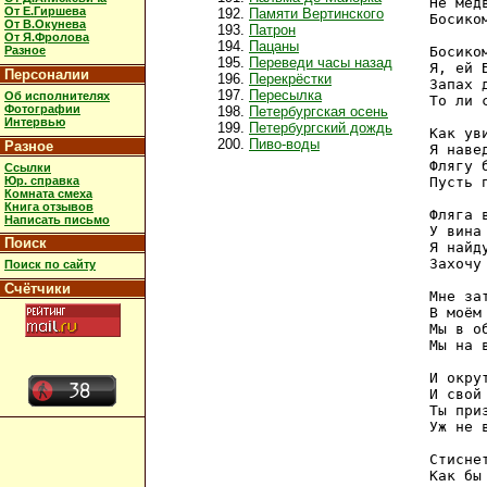
Не мед
От Е.Гиршева
Памяти Вертинского
Босико
От В.Окунева
Патрон
От Я.Фролова
Пацаны
Разное
Босико
Переведи часы назад
Я, ей 
Персоналии
Перекрёстки
Запах 
Пересылка
Об исполнителях
То ли 
Фотографии
Петербургская осень
Интервью
Петербургский дождь
Как ув
Пиво-воды
Разное
Я наве
Флягу 
Ссылки
Юр. справка
Пусть 
Комната смеха
Книга отзывов
Фляга 
Написать письмо
У вина
Поиск
Я найд
Захочу
Поиск по сайту
Счётчики
Мне за
В моём
Мы в о
Мы на 
И окру
И свой
Ты при
Уж не 
Стисне
Как бы