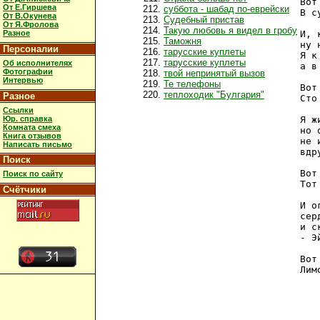
Вот
От Е.Гиршева
суббота - шабад по-еврейски
В с
От В.Окунева
Судебный пристав
От Я.Фролова
Такую любовь я видел в гробу
Разное
И, 
Таможня
ну 
Персоналии
тарусские куплеты
Я к
тарусские куплеты
Об исполнителях
а в
Фотографии
твой непринятый вызов
Интервью
Те телефоны
Вот
теплоходик "Булгария"
Разное
Сто
Ссылки
Юр. справка
Я ж
Комната смеха
но 
Книга отзывов
не 
Написать письмо
вдр
Поиск
Вот
Поиск по сайту
Тот
Счётчики
И о
сер
и с
- Э
Вот