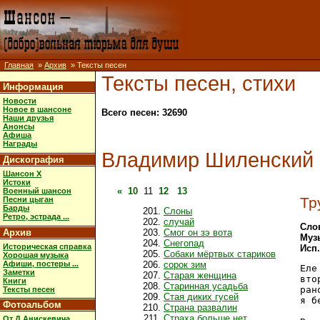
Главная
»
Архив
» Тексты песен
Тексты песен, стихи
Информация
Новости
Новое в шансоне
Всего песен: 32690
Наши друзья
Анонсы
Афиша
Награды
Владимир Шиленский
Дискография
Шансон X
Истоки
«
10
11
12
13
Военный шансон
Тр
Песни цыган
Барды
Слоны
Ретро, эстрада ...
случай
Сло
Архив
Смог он зэ вота
Муз
Снегопад
Историческая справка
Исп
Собаки мёртвых стариков
Хорошая музыка
Афиши, постеры ...
сорок зим
Еле
Заметки
Старая женщина
вто
Книги
Старинная усадьба
ран
Тексты песен
Стая диких гусей
я б
Фотоальбом
Страна развалин
Страха больше нет
От Д.Анискевича