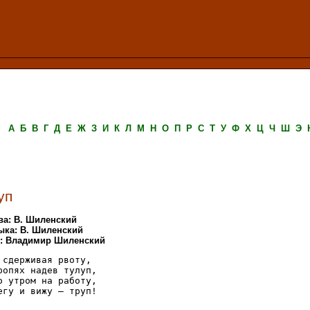
А
Б
В
Г
Д
Е
Ж
З
И
К
Л
М
Н
О
П
Р
С
Т
У
Ф
Х
Ц
Ч
Ш
Э
уп
ва: В. Шиленский
ыка: В. Шиленский
.: Владимир Шиленский
 сдерживая рвоту,

ропях надев тулуп,

о утром на работу,

егу и вижу – труп!
