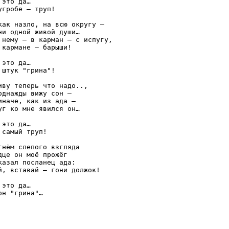
 это да… 

угробе – труп!

как назло, на всю округу –

ни одной живой души…

 нему – в карман – с испугу,

 кармане – барыши!

 это да… 

 штук "грина"!

иву теперь что надо..,

однажды вижу сон –

иначе, как из ада –

уг ко мне явился он…

 это да… 

 самый труп!

гнём слепого взгляда

дце он моё прожёг

казал посланец ада:

й, вставай – гони должок!

 это да… 
