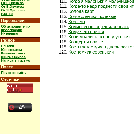
Когда я маленьким мальчишко
От Е.Гиршева
Когда-то надо подвести свои ит
От В.Окунева
От Я.Фролова
Колода карт
Разное
Колокольчики полевые
Персоналии
Колыма
Комиссионный решили брать
Об исполнителях
Фотографии
Кому чего снится
Интервью
Кони мчались, в снегу утопая
Разное
Концерты новые
Ссылки
Костылем стучу в дверь ресто
Юр. справка
Костюмчик серенький
Комната смеха
Книга отзывов
Написать письмо
Поиск
Поиск по сайту
Счётчики