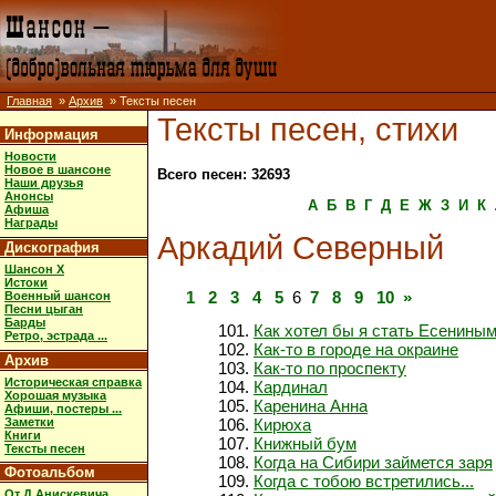
Главная
»
Архив
» Тексты песен
Тексты песен, стихи
Информация
Новости
Новое в шансоне
Всего песен: 32693
Наши друзья
Анонсы
А
Б
В
Г
Д
Е
Ж
З
И
К
Афиша
Награды
Аркадий Северный
Дискография
Шансон X
Истоки
1
2
3
4
5
6
7
8
9
10
»
Военный шансон
Песни цыган
Барды
Как хотел бы я стать Есенины
Ретро, эстрада ...
Как-то в городе на окраине
Архив
Как-то по проспекту
Историческая справка
Кардинал
Хорошая музыка
Каренина Анна
Афиши, постеры ...
Заметки
Кирюха
Книги
Книжный бум
Тексты песен
Когда на Сибири займется заря
Фотоальбом
Когда с тобою встретились...
От Д.Анискевича