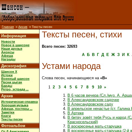
Главная
»
Архив
» Тексты песен
Тексты песен, стихи
Информация
Новости
Новое в шансоне
Всего песен: 32693
Наши друзья
Анонсы
А
Б
В
Г
Д
Е
Ж
З
И
К
Афиша
Награды
Устами народа
Дискография
Шансон X
Истоки
Слова песен, начинающиеся на
«В»
Военный шансон
Песни цыган
Барды
1
2
3
4
5
6
7
8
9
10
»
Ретро, эстрада ...
В 6 часов вечера (Сл./муз. А. Арша
Архив
В Александровском садочке
Историческая справка
В Александровском саду
Хорошая музыка
В апрельское ненастье (ст. Галина 
Афиши, постеры ...
Заметки
В Артеке
Книги
В битву зовёт тебя Русь и народ (С
Тексты песен
Красносельский)
Фотоальбом
В воскресенье мать-старушка
В воскресенье мать-старушка (2-й 
От Д.Анискевича