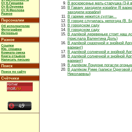
В воскресенье мать-старушка (3-й 
От Е.Гиршева
От В.Окунева
В Гавану заходили корабли (8 вари
От Я.Фролова
заходили корабли)
Разное
В гареме нежится султан...
Персоналии
В городе случилась непогода (В. Б
В городском саду
Об исполнителях
В городском саду
Фотографии
Интервью
В далёкой деревеньке стоит наш д
(прислала Валентина Доль)
Разное
В далёкой сказочной и знойной Арге
Ссылки
вариант)
Юр. справка
В далёкой солнечной и знойной Ар
Комната смеха
В далёкой солнечной и знойной Арг
Книга отзывов
Написать письмо
вариант)
В далёком Лондоне погасли огоньк
Поиск
В далёком Риме (записи Одеговой
Поиск по сайту
Николаевны)
Счётчики