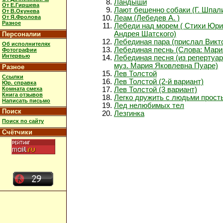
Ландыши
От Е.Гиршева
Лают бешенно собаки (Г. Шпал
От В.Окунева
От Я.Фролова
Леам (Лебедев А. )
Разное
Лебеди над морем ( Стихи Юр
Андрея Шатского)
Персоналии
Лебединая пара (прислал Викт
Об исполнителях
Лебединая песнь (Слова: Мари
Фотографии
Интервью
Лебединая песня (из репертуар
муз. Мария Яковлевна Пуаре)
Разное
Лев Толстой
Ссылки
Лев Толстой (2-й вариант)
Юр. справка
Комната смеха
Лев Толстой (3 вариант)
Книга отзывов
Легко дружить с людьми прос
Написать письмо
Лед нелюбимых тел
Поиск
Лезгинка
Поиск по сайту
Счётчики