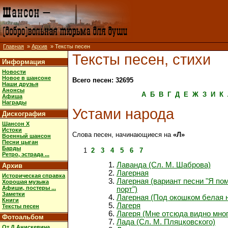
Главная
»
Архив
» Тексты песен
Тексты песен, стихи
Информация
Новости
Новое в шансоне
Всего песен: 32695
Наши друзья
Анонсы
А
Б
В
Г
Д
Е
Ж
З
И
К
Афиша
Награды
Устами народа
Дискография
Шансон X
Истоки
Слова песен, начинающиеся на
«Л»
Военный шансон
Песни цыган
Барды
1
2
3
4
5
6
7
Ретро, эстрада ...
Лаванда (Сл. М. Шаброва)
Архив
Лагерная
Историческая справка
Лагерная (вариант песни "Я по
Хорошая музыка
Афиши, постеры ...
порт")
Заметки
Лагерная (Под окошком белая 
Книги
Лагеря
Тексты песен
Лагеря (Мне отсюда видно мног
Фотоальбом
Лада (Сл. М. Пляцковского)
От Д.Анискевича