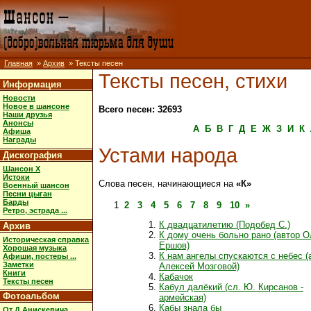
Главная
»
Архив
» Тексты песен
Тексты песен, стихи
Информация
Новости
Новое в шансоне
Всего песен: 32693
Наши друзья
Анонсы
А
Б
В
Г
Д
Е
Ж
З
И
К
Афиша
Награды
Устами народа
Дискография
Шансон X
Истоки
Слова песен, начинающиеся на
«К»
Военный шансон
Песни цыган
Барды
1
2
3
4
5
6
7
8
9
10
»
Ретро, эстрада ...
К двадцатилетию (Подобед С.)
Архив
К дому очень больно рано (автор О
Историческая справка
Ершов)
Хорошая музыка
К нам ангелы спускаются с небес (
Афиши, постеры ...
Заметки
Алексей Мозговой)
Книги
Кабачок
Тексты песен
Кабул далёкий (сл. Ю. Кирсанов -
Фотоальбом
армейская)
Кабы знала бы
От Д.Анискевича