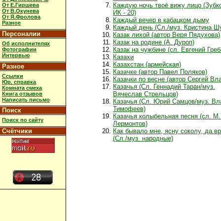
Каждую ночь твоё вижу лицо (Зубко
От Е.Гиршева
От В.Окунева
ИК - 20)
От Я.Фролова
Каждый вечер в кабацком дыму
Разное
Каждый день (Сл./муз. Кристина Ш
Персоналии
Казак лихой (автор Веря Пядухова)
Казак на родине (А. Дуроп)
Об исполнителях
Казак на чужбине (сл. Евгений Греб
Фотографии
Интервью
Казахи
Казахстан (армейская)
Разное
Казачке (автор Павел Поляков)
Ссылки
Казачки по весне (автор Сергей Вл
Юр. справка
Казачья (Сл. Геннадий Таран/муз.
Комната смеха
Вячеслав Стрельцов)
Книга отзывов
Написать письмо
Казачья (Сл. Юрий Самцов/муз. В
Тимофеев)
Поиск
Казачья колыбельная песня (сл. М
Поиск по сайту
Лермонтов)
Счётчики
Как бывало мне, ясну соколу, да в
(Сл./муз. народные)