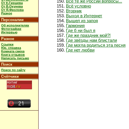
Всё те же России вопросы...
От Е.Гиршева
Всё условно
От В.Окунева
От Я.Фролова
Вторник
Разное
Выход в Интернет
Персоналии
Вышел из запоя
Гармония
Об исполнителях
Фотографии
Где б ни был я
Интервью
Где же праздник мой?!
Разное
Где звёзды нам блистали
Ссылки
Где могла родиться эта песня
Юр. справка
Где нет любви
Комната смеха
Книга отзывов
Написать письмо
Поиск
Поиск по сайту
Счётчики