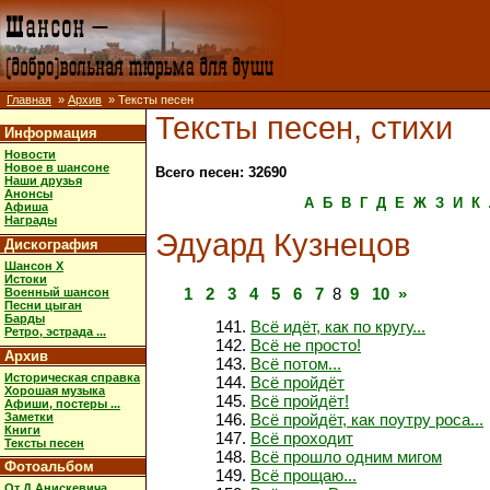
Главная
»
Архив
» Тексты песен
Тексты песен, стихи
Информация
Новости
Новое в шансоне
Всего песен: 32690
Наши друзья
Анонсы
А
Б
В
Г
Д
Е
Ж
З
И
К
Афиша
Награды
Эдуард Кузнецов
Дискография
Шансон X
Истоки
1
2
3
4
5
6
7
8
9
10
»
Военный шансон
Песни цыган
Барды
Всё идёт, как по кругу...
Ретро, эстрада ...
Всё не просто!
Архив
Всё потом...
Историческая справка
Всё пройдёт
Хорошая музыка
Всё пройдёт!
Афиши, постеры ...
Заметки
Всё пройдёт, как поутру роса...
Книги
Всё проходит
Тексты песен
Всё прошло одним мигом
Фотоальбом
Всё прощаю...
От Д.Анискевича