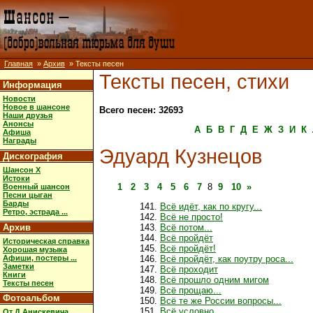
Главная
»
Архив
» Тексты песен
Тексты песен, стихи
Информация
Новости
Новое в шансоне
Всего песен: 32693
Наши друзья
Анонсы
А
Б
В
Г
Д
Е
Ж
З
И
К
Афиша
Награды
Эдуард Кузнецов
Дискография
Шансон X
Истоки
1
2
3
4
5
6
7
8
9
10
»
Военный шансон
Песни цыган
Барды
Всё идёт, как по кругу...
Ретро, эстрада ...
Всё не просто!
Архив
Всё потом...
Всё пройдёт
Историческая справка
Всё пройдёт!
Хорошая музыка
Афиши, постеры ...
Всё пройдёт, как поутру роса...
Заметки
Всё проходит
Книги
Всё прошло одним мигом
Тексты песен
Всё прощаю...
Фотоальбом
Всё те же России вопросы...
Всё условно
От Д.Анискевича