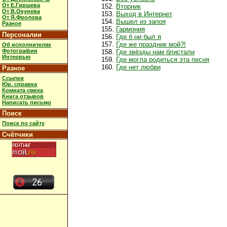
От Е.Гиршева
Вторник
От В.Окунева
Выход в Интернет
От Я.Фролова
Вышел из запоя
Разное
Гармония
Персоналии
Где б ни был я
Где же праздник мой?!
Об исполнителях
Фотографии
Где звёзды нам блистали
Интервью
Где могла родиться эта песня
Где нет любви
Разное
Ссылки
Юр. справка
Комната смеха
Книга отзывов
Написать письмо
Поиск
Поиск по сайту
Счётчики