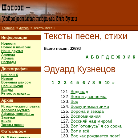
Главная
»
Архив
» Тексты песен
Тексты песен, стихи
Информация
Новости
Новое в шансоне
Всего песен: 32693
Наши друзья
Анонсы
А
Б
В
Г
Д
Е
Ж
З
И
К
Афиша
Награды
Эдуард Кузнецов
Дискография
Шансон X
Истоки
1
2
3
4
5
6
7
8
9
10
»
Военный шансон
Песни цыган
Барды
Водопад
Ретро, эстрада ...
Волк и дворняжка
Архив
Вор
Воркутинская зима
Историческая справка
Хорошая музыка
Ворона и звезда
Афиши, постеры ...
Воспоминания
Заметки
Воссияй над миром!
Книги
Тексты песен
Вот "откинусь" я со срока
Вот и всё
Фотоальбом
Вот, как рождается поэт!
От Д.Анискевича