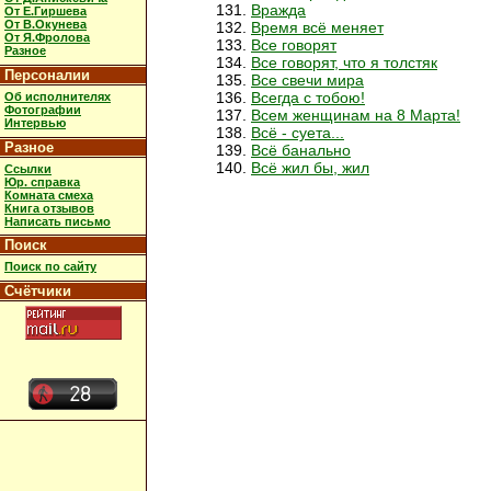
Вражда
От Е.Гиршева
От В.Окунева
Время всё меняет
От Я.Фролова
Все говорят
Разное
Все говорят, что я толстяк
Персоналии
Все свечи мира
Всегда с тобою!
Об исполнителях
Фотографии
Всем женщинам на 8 Марта!
Интервью
Всё - суета...
Разное
Всё банально
Всё жил бы, жил
Ссылки
Юр. справка
Комната смеха
Книга отзывов
Написать письмо
Поиск
Поиск по сайту
Счётчики