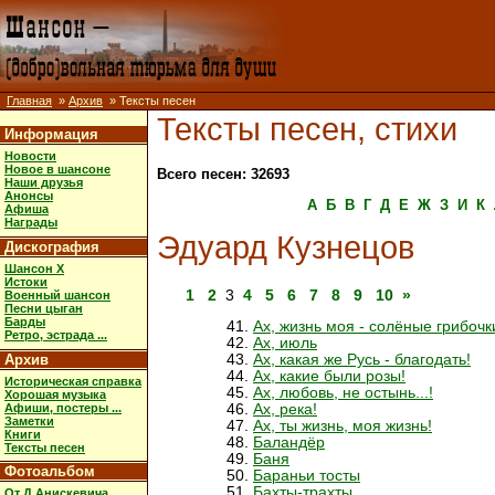
Главная
»
Архив
» Тексты песен
Тексты песен, стихи
Информация
Новости
Новое в шансоне
Всего песен: 32693
Наши друзья
Анонсы
А
Б
В
Г
Д
Е
Ж
З
И
К
Афиша
Награды
Эдуард Кузнецов
Дискография
Шансон X
Истоки
1
2
3
4
5
6
7
8
9
10
»
Военный шансон
Песни цыган
Барды
Ах, жизнь моя - солёные грибочки
Ретро, эстрада ...
Ах, июль
Архив
Ах, какая же Русь - благодать!
Ах, какие были розы!
Историческая справка
Ах, любовь, не остынь...!
Хорошая музыка
Афиши, постеры ...
Ах, река!
Заметки
Ах, ты жизнь, моя жизнь!
Книги
Баландёр
Тексты песен
Баня
Фотоальбом
Бараньи тосты
Бахты-трахты
От Д.Анискевича