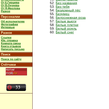
От Е.Гиршева
Без названия
От В.Окунева
Без тебя
От Я.Фролова
Бездомный пёс
Разное
Безумец
Персоналии
Белоснежная роза
Белые вьюги
Об исполнителях
Фотографии
Белые плетни
Интервью
Белый рояль
Белый снег
Разное
Ссылки
Юр. справка
Комната смеха
Книга отзывов
Написать письмо
Поиск
Поиск по сайту
Счётчики