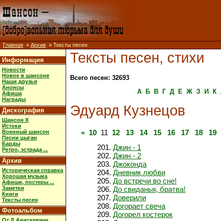
Главная
»
Архив
» Тексты песен
Тексты песен, стихи
Информация
Новости
Новое в шансоне
Всего песен: 32693
Наши друзья
Анонсы
А
Б
В
Г
Д
Е
Ж
З
И
К
Афиша
Награды
Эдуард Кузнецов
Дискография
Шансон X
Истоки
«
10
11
12
13
14
15
16
17
18
19
Военный шансон
Песни цыган
Барды
Джин - 1
Ретро, эстрада ...
Джин - 2
Архив
Джоконда
Историческая справка
Дневник любви
Хорошая музыка
До встречи во сне!
Афиши, постеры ...
Заметки
До свиданья, братва!
Книги
Доверили
Тексты песен
Догорает свеча
Фотоальбом
Догорел костерок
От Д.Анискевича