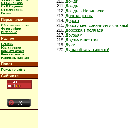
Дожди
От Е.Гиршева
Дождь
От В.Окунева
От Я.Фролова
Дождь в Норильске
Разное
Долгая дорога
Персоналии
Дорога
Дорогу многозначимым словам!
Об исполнителях
Фотографии
Дорожка в полчаса
Интервью
Друзьям
Разное
Друзьям-поэтам
Ссылки
Духи
Юр. справка
Душа объята тишиной
Комната смеха
Книга отзывов
Написать письмо
Поиск
Поиск по сайту
Счётчики