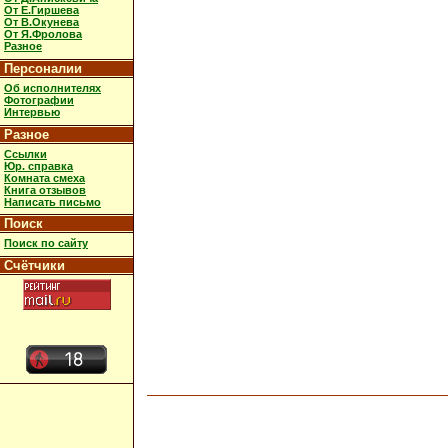
От Е.Гиршева
От В.Окунева
От Я.Фролова
Разное
Персоналии
Об исполнителях
Фотографии
Интервью
Разное
Ссылки
Юр. справка
Комната смеха
Книга отзывов
Написать письмо
Поиск
Поиск по сайту
Счётчики