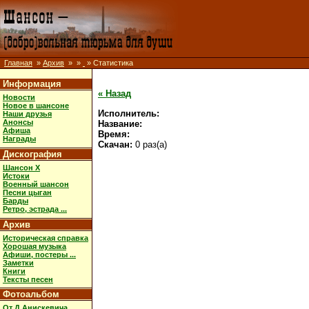
Главная
»
Архив
»
»
» Статистика
Информация
« Назад
Новости
Новое в шансоне
Исполнитель:
Наши друзья
Анонсы
Название:
Афиша
Время:
Награды
Скачан:
0 раз(а)
Дискография
Шансон X
Истоки
Военный шансон
Песни цыган
Барды
Ретро, эстрада ...
Архив
Историческая справка
Хорошая музыка
Афиши, постеры ...
Заметки
Книги
Тексты песен
Фотоальбом
От Д.Анискевича