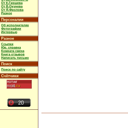
От Е.Гиршева
От В.Окунева
От Я.Фролова
Разное
Персоналии
Об исполнителях
Фотографии
Интервью
Разное
Ссылки
Юр. справка
Комната смеха
Книга отзывов
Написать письмо
Поиск
Поиск по сайту
Счётчики