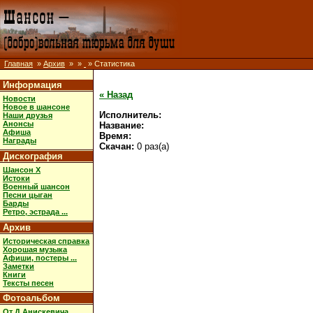
Главная
»
Архив
»
»
» Статистика
Информация
« Назад
Новости
Новое в шансоне
Исполнитель:
Наши друзья
Анонсы
Название:
Афиша
Время:
Награды
Скачан:
0 раз(а)
Дискография
Шансон X
Истоки
Военный шансон
Песни цыган
Барды
Ретро, эстрада ...
Архив
Историческая справка
Хорошая музыка
Афиши, постеры ...
Заметки
Книги
Тексты песен
Фотоальбом
От Д.Анискевича