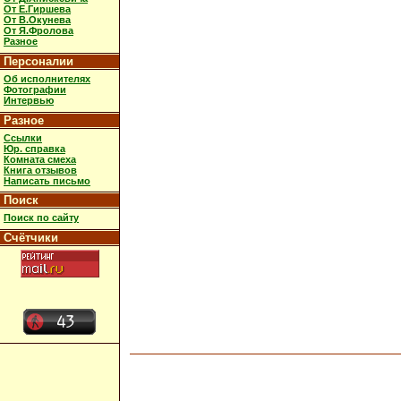
От Е.Гиршева
От В.Окунева
От Я.Фролова
Разное
Персоналии
Об исполнителях
Фотографии
Интервью
Разное
Ссылки
Юр. справка
Комната смеха
Книга отзывов
Написать письмо
Поиск
Поиск по сайту
Счётчики