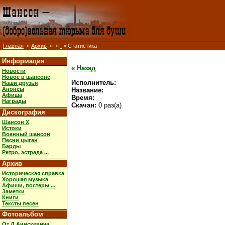
Главная
»
Архив
»
»
» Статистика
Информация
« Назад
Новости
Новое в шансоне
Исполнитель:
Наши друзья
Анонсы
Название:
Афиша
Время:
Награды
Скачан:
0 раз(а)
Дискография
Шансон X
Истоки
Военный шансон
Песни цыган
Барды
Ретро, эстрада ...
Архив
Историческая справка
Хорошая музыка
Афиши, постеры ...
Заметки
Книги
Тексты песен
Фотоальбом
От Д.Анискевича