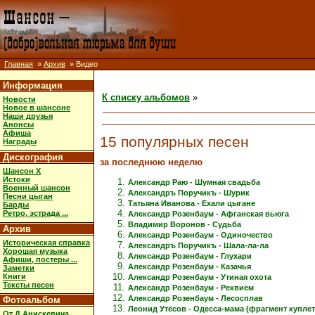
Главная
»
Архив
» Видео
Информация
К списку альбомов
»
Новости
Новое в шансоне
Наши друзья
Анонсы
Афиша
15 популярных песен
Награды
Дискография
за последнюю неделю
Шансон X
Истоки
Александр Раю - Шумная свадьба
Военный шансон
Александръ Поручикъ - Шурик
Песни цыган
Татьяна Иванова - Ехали цыгане
Барды
Ретро, эстрада ...
Александр Розенбаум - Афганская вьюга
Владимир Воронов - Судьба
Архив
Александр Розенбаум - Одиночество
Историческая справка
Александръ Поручикъ - Шала-ла-ла
Хорошая музыка
Александр Розенбаум - Глухари
Афиши, постеры ...
Александр Розенбаум - Казачья
Заметки
Книги
Александр Розенбаум - Утиная охота
Тексты песен
Александр Розенбаум - Реквием
Александр Розенбаум - Лесосплав
Фотоальбом
Леонид Утёсов - Одесса-мама (фрагмент куплет
От Д.Анискевича