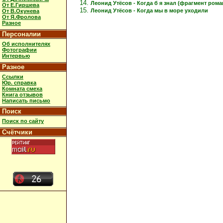
Леонид Утёсов - Когда б я знал (фрагмент рома
От Е.Гиршева
Леонид Утёсов - Когда мы в море уходили
От В.Окунева
От Я.Фролова
Разное
Персоналии
Об исполнителях
Фотографии
Интервью
Разное
Ссылки
Юр. справка
Комната смеха
Книга отзывов
Написать письмо
Поиск
Поиск по сайту
Счётчики