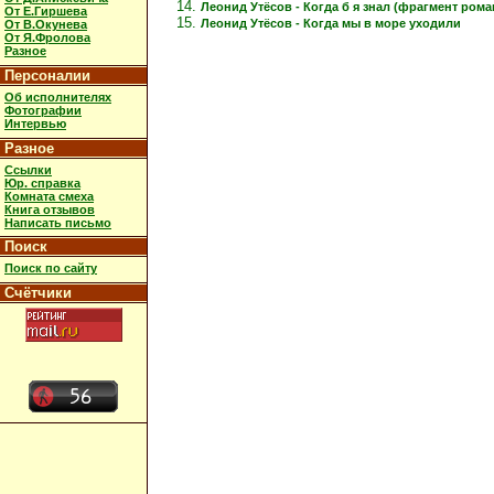
Леонид Утёсов - Когда б я знал (фрагмент рома
От Е.Гиршева
Леонид Утёсов - Когда мы в море уходили
От В.Окунева
От Я.Фролова
Разное
Персоналии
Об исполнителях
Фотографии
Интервью
Разное
Ссылки
Юр. справка
Комната смеха
Книга отзывов
Написать письмо
Поиск
Поиск по сайту
Счётчики