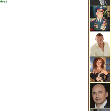
юбовь