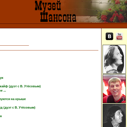
тук
кайф (дуэт с В. Утёсовым)
 ...
луются на крыше
 (дуэт с В. Утёсовым)
ка