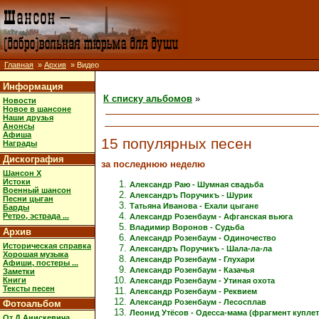
Главная
»
Архив
» Видео
Информация
К списку альбомов
»
Новости
Новое в шансоне
Наши друзья
Анонсы
Афиша
15 популярных песен
Награды
Дискография
за последнюю неделю
Шансон X
Истоки
Александр Раю - Шумная свадьба
Военный шансон
Александръ Поручикъ - Шурик
Песни цыган
Татьяна Иванова - Ехали цыгане
Барды
Ретро, эстрада ...
Александр Розенбаум - Афганская вьюга
Владимир Воронов - Судьба
Архив
Александр Розенбаум - Одиночество
Историческая справка
Александръ Поручикъ - Шала-ла-ла
Хорошая музыка
Александр Розенбаум - Глухари
Афиши, постеры ...
Александр Розенбаум - Казачья
Заметки
Книги
Александр Розенбаум - Утиная охота
Тексты песен
Александр Розенбаум - Реквием
Александр Розенбаум - Лесосплав
Фотоальбом
Леонид Утёсов - Одесса-мама (фрагмент куплет
От Д.Анискевича