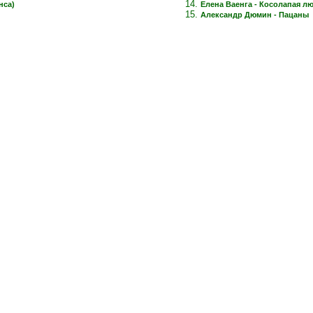
нса)
Елена Ваенга - Косолапая л
Александр Дюмин - Пацаны