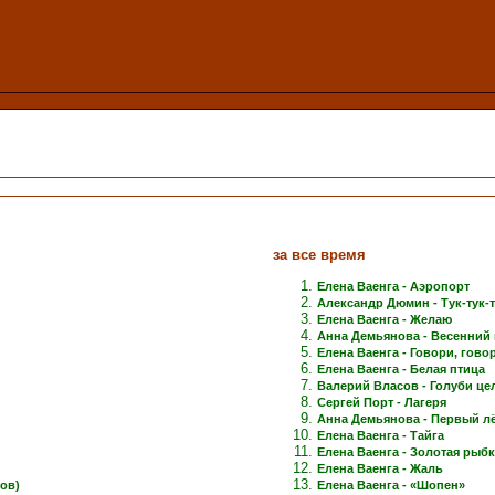
за все время
Елена Ваенга - Аэропорт
Александр Дюмин - Тук-тук-
Елена Ваенга - Желаю
Анна Демьянова - Весенний 
Елена Ваенга - Говори, говори
Елена Ваенга - Белая птица
Валерий Власов - Голуби це
Сергей Порт - Лагеря
Анна Демьянова - Первый лёд
Елена Ваенга - Тайга
Елена Ваенга - Золотая рыб
Елена Ваенга - Жаль
ов)
Елена Ваенга - «Шопен»