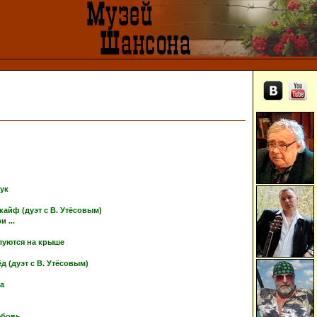
тук
кайф (дуэт с В. Утёсовым)
 ...
луются на крыше
 (дуэт с В. Утёсовым)
ка
юбовь