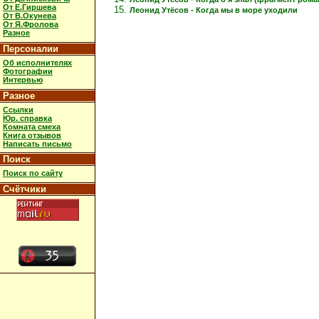
От Е.Гиршева
Леонид Утёсов - Когда мы в море уходили
От В.Окунева
От Я.Фролова
Разное
Персоналии
Об исполнителях
Фотографии
Интервью
Разное
Ссылки
Юр. справка
Комната смеха
Книга отзывов
Написать письмо
Поиск
Поиск по сайту
Счётчики