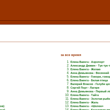
за все время
Елена Ваенга - Аэропорт
Александр Дюмин - Тук-тук-
Елена Ваенга - Желаю
Анна Демьянова - Весенний 
Елена Ваенга - Говори, говори
Елена Ваенга - Белая птица
Валерий Власов - Голуби це
Сергей Порт - Лагеря
Анна Демьянова - Первый лёд
Елена Ваенга - Тайга
Елена Ваенга - Золотая рыб
Елена Ваенга - Жаль
ов)
Елена Ваенга - «Шопен»
нса)
Елена Ваенга - Косолапая л