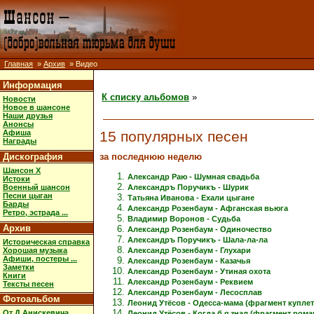
Главная
»
Архив
» Видео
Информация
К списку альбомов
»
Новости
Новое в шансоне
Наши друзья
Анонсы
15 популярных песен
Афиша
Награды
за последнюю неделю
Дискография
Шансон X
Александр Раю - Шумная свадьба
Истоки
Военный шансон
Александръ Поручикъ - Шурик
Песни цыган
Татьяна Иванова - Ехали цыгане
Барды
Александр Розенбаум - Афганская вьюга
Ретро, эстрада ...
Владимир Воронов - Судьба
Архив
Александр Розенбаум - Одиночество
Александръ Поручикъ - Шала-ла-ла
Историческая справка
Хорошая музыка
Александр Розенбаум - Глухари
Афиши, постеры ...
Александр Розенбаум - Казачья
Заметки
Александр Розенбаум - Утиная охота
Книги
Александр Розенбаум - Реквием
Тексты песен
Александр Розенбаум - Лесосплав
Фотоальбом
Леонид Утёсов - Одесса-мама (фрагмент куплет
От Д.Анискевича
Леонид Утёсов - Когда б я знал (фрагмент рома