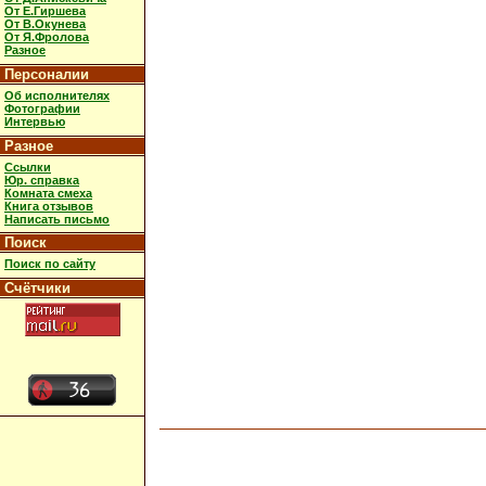
От Е.Гиршева
От В.Окунева
От Я.Фролова
Разное
Персоналии
Об исполнителях
Фотографии
Интервью
Разное
Ссылки
Юр. справка
Комната смеха
Книга отзывов
Написать письмо
Поиск
Поиск по сайту
Счётчики