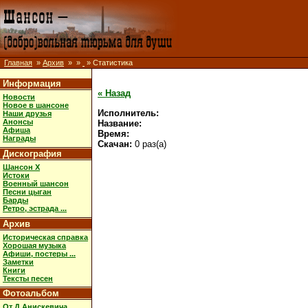
Главная
»
Архив
»
»
» Статистика
Информация
« Назад
Новости
Новое в шансоне
Исполнитель:
Наши друзья
Анонсы
Название:
Афиша
Время:
Награды
Скачан:
0 раз(а)
Дискография
Шансон X
Истоки
Военный шансон
Песни цыган
Барды
Ретро, эстрада ...
Архив
Историческая справка
Хорошая музыка
Афиши, постеры ...
Заметки
Книги
Тексты песен
Фотоальбом
От Д.Анискевича