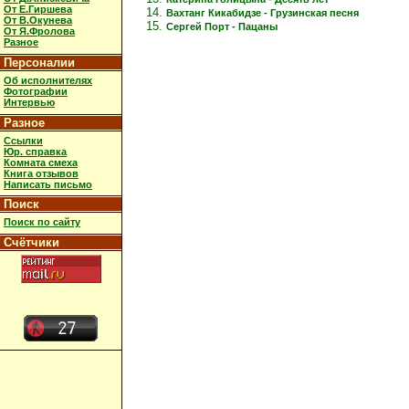
От Е.Гиршева
Вахтанг Кикабидзе - Грузинская песня
От В.Окунева
Сергей Порт - Пацаны
От Я.Фролова
Разное
Персоналии
Об исполнителях
Фотографии
Интервью
Разное
Ссылки
Юр. справка
Комната смеха
Книга отзывов
Написать письмо
Поиск
Поиск по сайту
Счётчики