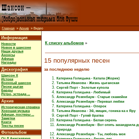
Главная
»
Архив
» Видео
Информация
К списку альбомов
»
Новости
Новое в шансоне
Наши друзья
Анонсы
15 популярных песен
Афиша
Награды
за последнюю неделю
Дискография
Шансон X
Катерина Голицына - Катала (Жорик)
Истоки
Военный шансон
Татьяна Иванова - Жизнь цыганская
Песни цыган
Сергей Порт - Золотые купола
Барды
Катерина Голицына - Любимый
Ретро, эстрада ...
Александр Розенбаум - Старые скамейки
Архив
Александр Розенбаум - Перевал любви
Катерина Голицына - Оперок
Историческая справка
Хорошая музыка
Татьяна Иванова - Эй, ямщик, гоника-ка к Яру
Афиши, постеры ...
Сергей Порт - Гуляй братва
Заметки
Катерина Голицына - Белая сирень
Книги
Александр Розенбаум - Вот опять захандрила 
Тексты песен
природа
Фотоальбом
Александр Розенбаум - Ты, любовь моя
От Д.Анискевича
Катерина Голицына - Десять лет