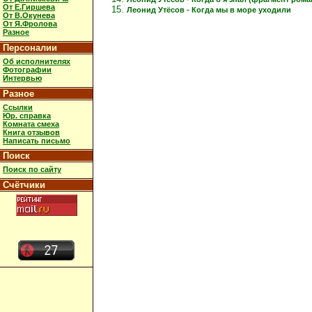
От Е.Гиршева
Леонид Утёсов - Когда мы в море уходили
От В.Окунева
От Я.Фролова
Разное
Персоналии
Об исполнителях
Фотографии
Интервью
Разное
Ссылки
Юр. справка
Комната смеха
Книга отзывов
Написать письмо
Поиск
Поиск по сайту
Счётчики