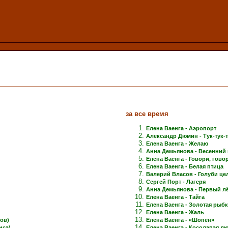
за все время
Елена Ваенга - Аэропорт
Александр Дюмин - Тук-тук-
Елена Ваенга - Желаю
Анна Демьянова - Весенний 
Елена Ваенга - Говори, говори
Елена Ваенга - Белая птица
Валерий Власов - Голуби це
Сергей Порт - Лагеря
Анна Демьянова - Первый лёд
Елена Ваенга - Тайга
Елена Ваенга - Золотая рыб
Елена Ваенга - Жаль
ов)
Елена Ваенга - «Шопен»
нса)
Елена Ваенга - Косолапая л