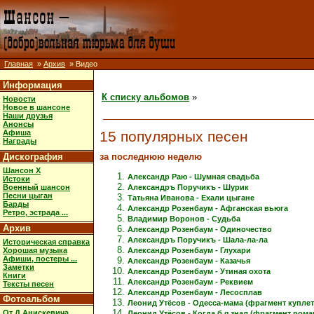
Главная
»
Архив
» Видео
Информация
К списку альбомов
»
Новости
Новое в шансоне
Наши друзья
Анонсы
15 популярных песен
Афиша
Награды
за последнюю неделю
Дискография
Шансон X
Александр Раю - Шумная свадьба
Истоки
Военный шансон
Александръ Поручикъ - Шурик
Песни цыган
Татьяна Иванова - Ехали цыгане
Барды
Александр Розенбаум - Афганская вьюга
Ретро, эстрада ...
Владимир Воронов - Судьба
Архив
Александр Розенбаум - Одиночество
Александръ Поручикъ - Шала-ла-ла
Историческая справка
Хорошая музыка
Александр Розенбаум - Глухари
Афиши, постеры ...
Александр Розенбаум - Казачья
Заметки
Александр Розенбаум - Утиная охота
Книги
Александр Розенбаум - Реквием
Тексты песен
Александр Розенбаум - Лесосплав
Фотоальбом
Леонид Утёсов - Одесса-мама (фрагмент куплет
От Д.Анискевича
Леонид Утёсов - Когда б я знал (фрагмент рома