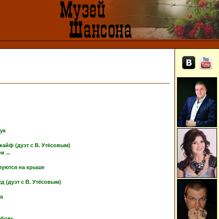
тук
кайф (дуэт с В. Утёсовым)
 ...
луются на крыше
 (дуэт с В. Утёсовым)
ка
юбовь