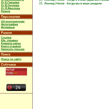
От Е.Гиршева
Леонид Утёсов - Когда мы в море уходили
От В.Окунева
От Я.Фролова
Разное
Персоналии
Об исполнителях
Фотографии
Интервью
Разное
Ссылки
Юр. справка
Комната смеха
Книга отзывов
Написать письмо
Поиск
Поиск по сайту
Счётчики