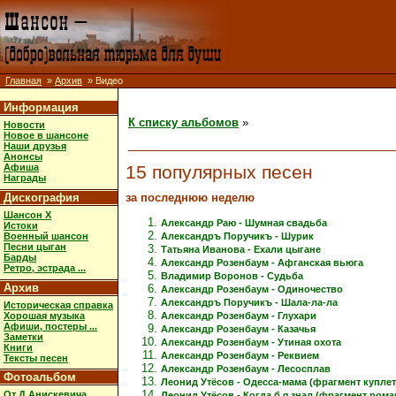
Главная
»
Архив
» Видео
Информация
К списку альбомов
»
Новости
Новое в шансоне
Наши друзья
Анонсы
15 популярных песен
Афиша
Награды
за последнюю неделю
Дискография
Шансон X
Александр Раю - Шумная свадьба
Истоки
Военный шансон
Александръ Поручикъ - Шурик
Песни цыган
Татьяна Иванова - Ехали цыгане
Барды
Александр Розенбаум - Афганская вьюга
Ретро, эстрада ...
Владимир Воронов - Судьба
Архив
Александр Розенбаум - Одиночество
Александръ Поручикъ - Шала-ла-ла
Историческая справка
Хорошая музыка
Александр Розенбаум - Глухари
Афиши, постеры ...
Александр Розенбаум - Казачья
Заметки
Александр Розенбаум - Утиная охота
Книги
Александр Розенбаум - Реквием
Тексты песен
Александр Розенбаум - Лесосплав
Фотоальбом
Леонид Утёсов - Одесса-мама (фрагмент куплет
От Д.Анискевича
Леонид Утёсов - Когда б я знал (фрагмент рома