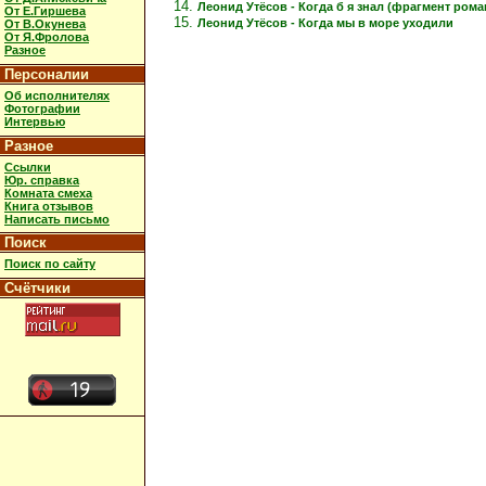
Леонид Утёсов - Когда б я знал (фрагмент рома
От Е.Гиршева
Леонид Утёсов - Когда мы в море уходили
От В.Окунева
От Я.Фролова
Разное
Персоналии
Об исполнителях
Фотографии
Интервью
Разное
Ссылки
Юр. справка
Комната смеха
Книга отзывов
Написать письмо
Поиск
Поиск по сайту
Счётчики