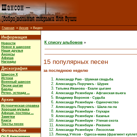
Главная
»
Архив
» Видео
Информация
К списку альбомов
»
Новости
Новое в шансоне
Наши друзья
Анонсы
Афиша
15 популярных песен
Награды
Дискография
за последнюю неделю
Шансон X
Истоки
Александр Раю - Шумная свадьба
Военный шансон
Александръ Поручикъ - Шурик
Песни цыган
Татьяна Иванова - Ехали цыгане
Барды
Ретро, эстрада ...
Александр Розенбаум - Афганская вьюга
Владимир Воронов - Судьба
Архив
Александр Розенбаум - Одиночество
Историческая справка
Александръ Поручикъ - Шала-ла-ла
Хорошая музыка
Александр Розенбаум - Глухари
Афиши, постеры ...
Александр Розенбаум - Казачья
Заметки
Книги
Александр Розенбаум - Утиная охота
Тексты песен
Александр Розенбаум - Реквием
Александр Розенбаум - Лесосплав
Фотоальбом
Леонид Утёсов - Одесса-мама (фрагмент куплет
От Д.Анискевича