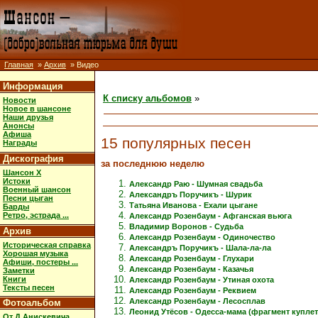
Главная
»
Архив
» Видео
Информация
К списку альбомов
»
Новости
Новое в шансоне
Наши друзья
Анонсы
Афиша
15 популярных песен
Награды
Дискография
за последнюю неделю
Шансон X
Истоки
Александр Раю - Шумная свадьба
Военный шансон
Александръ Поручикъ - Шурик
Песни цыган
Татьяна Иванова - Ехали цыгане
Барды
Ретро, эстрада ...
Александр Розенбаум - Афганская вьюга
Владимир Воронов - Судьба
Архив
Александр Розенбаум - Одиночество
Историческая справка
Александръ Поручикъ - Шала-ла-ла
Хорошая музыка
Александр Розенбаум - Глухари
Афиши, постеры ...
Александр Розенбаум - Казачья
Заметки
Книги
Александр Розенбаум - Утиная охота
Тексты песен
Александр Розенбаум - Реквием
Александр Розенбаум - Лесосплав
Фотоальбом
Леонид Утёсов - Одесса-мама (фрагмент куплет
От Д.Анискевича