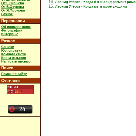
Леонид Утёсов - Когда б я знал (фрагмент рома
От Е.Гиршева
Леонид Утёсов - Когда мы в море уходили
От В.Окунева
От Я.Фролова
Разное
Персоналии
Об исполнителях
Фотографии
Интервью
Разное
Ссылки
Юр. справка
Комната смеха
Книга отзывов
Написать письмо
Поиск
Поиск по сайту
Счётчики