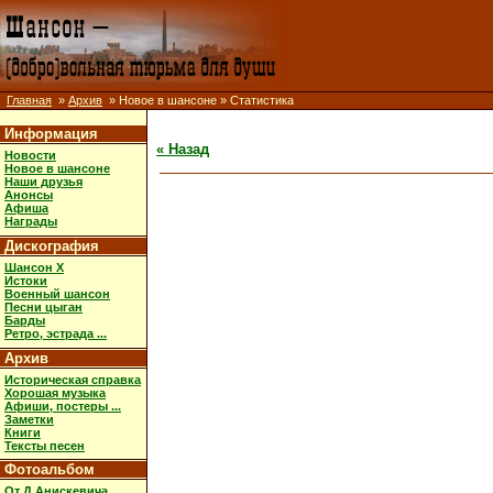
Главная
»
Архив
» Новое в шансоне » Статистика
Информация
« Назад
Новости
Новое в шансоне
Наши друзья
Анонсы
Афиша
Награды
Дискография
Шансон X
Истоки
Военный шансон
Песни цыган
Барды
Ретро, эстрада ...
Архив
Историческая справка
Хорошая музыка
Афиши, постеры ...
Заметки
Книги
Тексты песен
Фотоальбом
От Д.Анискевича