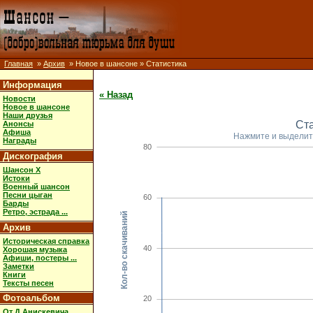
Главная
»
Архив
» Новое в шансоне » Статистика
Информация
« Назад
Новости
Новое в шансоне
Наши друзья
Ст
Анонсы
Афиша
Нажмите и выделит
Награды
80
Дискография
Шансон X
Истоки
Военный шансон
Песни цыган
60
Барды
Ретро, эстрада ...
Кол-во скачиваний
Архив
Историческая справка
40
Хорошая музыка
Афиши, постеры ...
Заметки
Книги
Тексты песен
Фотоальбом
20
От Д.Анискевича