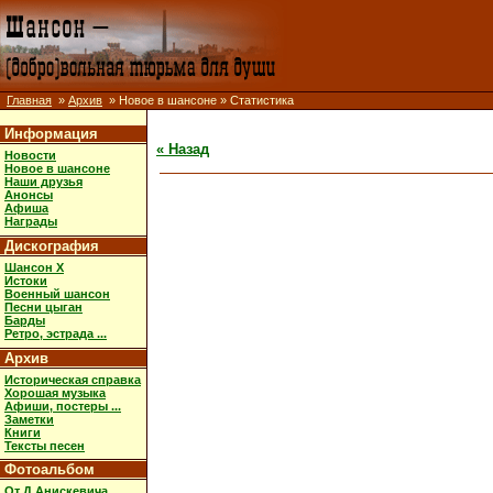
Главная
»
Архив
» Новое в шансоне » Статистика
Информация
« Назад
Новости
Новое в шансоне
Наши друзья
Анонсы
Афиша
Награды
Дискография
Шансон X
Истоки
Военный шансон
Песни цыган
Барды
Ретро, эстрада ...
Архив
Историческая справка
Хорошая музыка
Афиши, постеры ...
Заметки
Книги
Тексты песен
Фотоальбом
От Д.Анискевича