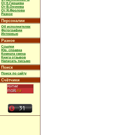
От Е.Гиршева
От В.Окунева
От Я.Фролова
Разное
Персоналии
Об исполнителях
Фотографии
Интервью
Разное
Ссылки
Юр. справка
Комната смеха
Книга отзывов
Написать письмо
Поиск
Поиск по сайту
Счётчики