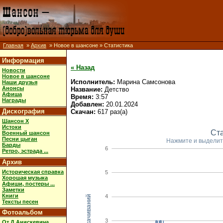
Главная
»
Архив
» Новое в шансоне » Статистика
Информация
« Назад
Новости
Новое в шансоне
Исполнитель:
Марина Самсонова
Наши друзья
Анонсы
Название:
Детство
Афиша
Время:
3:57
Награды
Добавлен:
20.01.2024
Дискография
Скачан:
617 раз(а)
Шансон X
Истоки
Ст
Военный шансон
Песни цыган
Нажмите и выделит
Барды
6
Ретро, эстрада ...
Архив
Историческая справка
5
Хорошая музыка
Афиши, постеры ...
Заметки
Книги
4
Кол-во скачиваний
Тексты песен
Фотоальбом
3
От Д.Анискевича