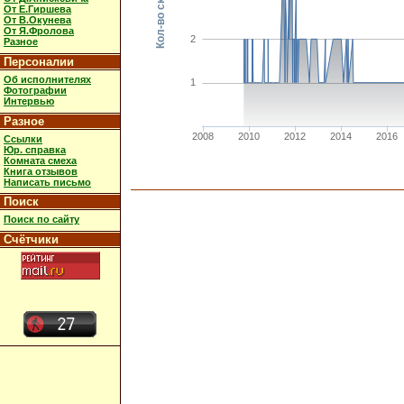
От Е.Гиршева
От В.Окунева
От Я.Фролова
2
Разное
Персоналии
Об исполнителях
1
Фотографии
Интервью
Разное
2008
2010
2012
2014
2016
Ссылки
Юр. справка
Комната смеха
Книга отзывов
Написать письмо
Поиск
Поиск по сайту
Счётчики