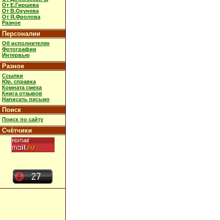
От Е.Гиршева
От В.Окунева
От Я.Фролова
Разное
Персоналии
Об исполнителях
Фотографии
Интервью
Разное
Ссылки
Юр. справка
Комната смеха
Книга отзывов
Написать письмо
Поиск
Поиск по сайту
Счётчики