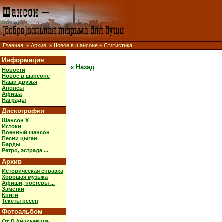
Главная
»
Архив
» Новое в шансоне » Статистика
Информация
« Назад
Новости
Новое в шансоне
Наши друзья
Анонсы
Афиша
Награды
Дискография
Шансон X
Истоки
Военный шансон
Песни цыган
Барды
Ретро, эстрада ...
Архив
Историческая справка
Хорошая музыка
Афиши, постеры ...
Заметки
Книги
Тексты песен
Фотоальбом
От Д.Анискевича