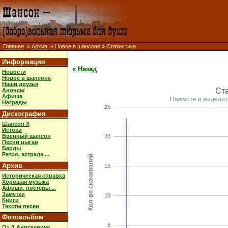
Главная
»
Архив
» Новое в шансоне » Статистика
Информация
« Назад
Новости
Новое в шансоне
Наши друзья
Ст
Анонсы
Афиша
Нажмите и выделит
Награды
25
Дискография
Шансон X
Истоки
Военный шансон
20
Песни цыган
Барды
Ретро, эстрада ...
Кол-во скачиваний
Архив
15
Историческая справка
Хорошая музыка
Афиши, постеры ...
Заметки
10
Книги
Тексты песен
Фотоальбом
5
От Д.Анискевича