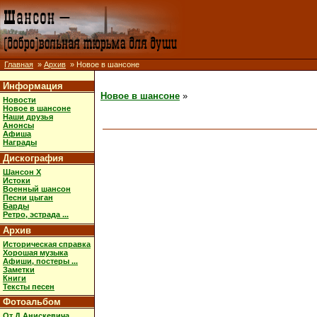
Главная
»
Архив
» Новое в шансоне
Информация
Новое в шансоне
»
Новости
Новое в шансоне
Наши друзья
Анонсы
Афиша
Награды
Дискография
Шансон X
Истоки
Военный шансон
Песни цыган
Барды
Ретро, эстрада ...
Архив
Историческая справка
Хорошая музыка
Афиши, постеры ...
Заметки
Книги
Тексты песен
Фотоальбом
От Д.Анискевича