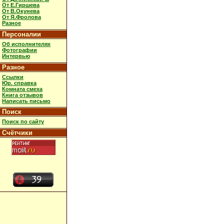
От Е.Гиршева
От В.Окунева
От Я.Фролова
Разное
Персоналии
Об исполнителях
Фотографии
Интервью
Разное
Ссылки
Юр. справка
Комната смеха
Книга отзывов
Написать письмо
Поиск
Поиск по сайту
Счётчики