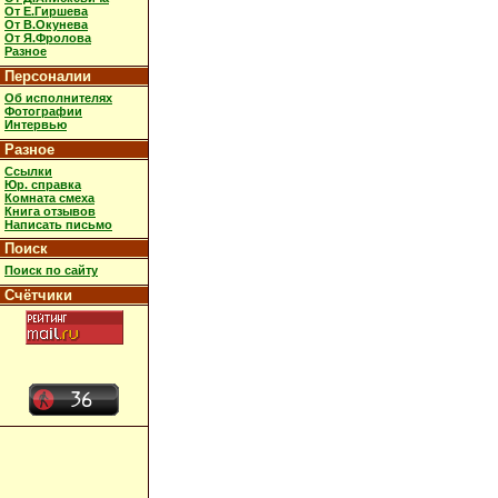
От Е.Гиршева
От В.Окунева
От Я.Фролова
Разное
Персоналии
Об исполнителях
Фотографии
Интервью
Разное
Ссылки
Юр. справка
Комната смеха
Книга отзывов
Написать письмо
Поиск
Поиск по сайту
Счётчики