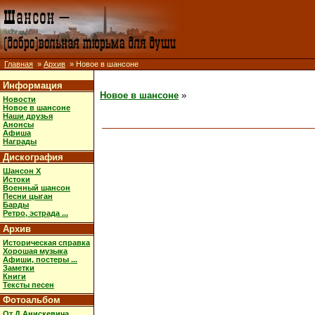
Главная
»
Архив
» Новое в шансоне
Информация
Новое в шансоне
»
Новости
Новое в шансоне
Наши друзья
Анонсы
Афиша
Награды
Дискография
Шансон X
Истоки
Военный шансон
Песни цыган
Барды
Ретро, эстрада ...
Архив
Историческая справка
Хорошая музыка
Афиши, постеры ...
Заметки
Книги
Тексты песен
Фотоальбом
От Д.Анискевича