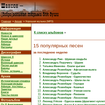
Главная
»
Архив
» Хорошая музыка (MP3)
Информация
К списку альбомов
»
Новости
Новое в шансоне
Наши друзья
Анонсы
15 популярных песен
Афиша
Награды
за последнюю неделю
Дискография
Шансон X
Александр Раю - Шумная свадьба
Истоки
Военный шансон
Александръ Поручикъ - Шурик
Песни цыган
Татьяна Иванова - Ехали цыгане
Барды
Александр Розенбаум - Афганская вьюга
Ретро, эстрада ...
Владимир Воронов - Судьба
Архив
Александр Розенбаум - Одиночество
Александръ Поручикъ - Шала-ла-ла
Историческая справка
Хорошая музыка
Александр Розенбаум - Глухари
Афиши, постеры ...
Александр Розенбаум - Казачья
Заметки
Александр Розенбаум - Утиная охота
Книги
Александр Розенбаум - Реквием
Тексты песен
Александр Розенбаум - Лесосплав
Фотоальбом
Леонид Утёсов - Одесса-мама (фрагмент куплет
От Д.Анискевича
Леонид Утёсов - Когда б я знал (фрагмент рома