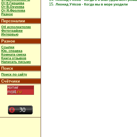
От Е.Гиршева
Леонид Утёсов - Когда мы в море уходили
От В.Окунева
От Я.Фролова
Разное
Персоналии
Об исполнителях
Фотографии
Интервью
Разное
Ссылки
Юр. справка
Комната смеха
Книга отзывов
Написать письмо
Поиск
Поиск по сайту
Счётчики